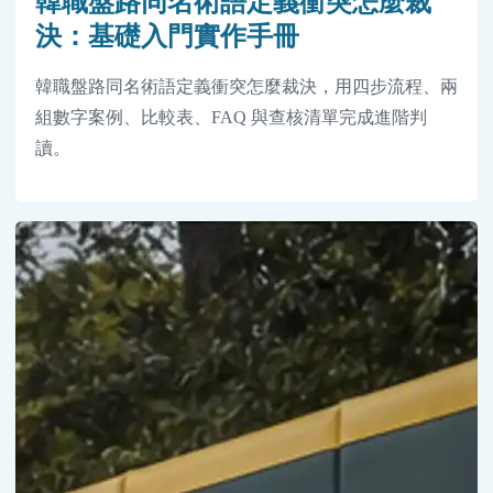
韓職盤路同名術語定義衝突怎麼裁
決：基礎入門實作手冊
韓職盤路同名術語定義衝突怎麼裁決，用四步流程、兩
組數字案例、比較表、FAQ 與查核清單完成進階判
讀。