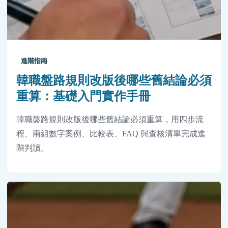
進階指南
韓職盤路規則改版後哪些舊結論必須
重算：基礎入門實作手冊
韓職盤路規則改版後哪些舊結論必須重算，用四步流
程、兩組數字案例、比較表、FAQ 與查核清單完成進
階判讀。