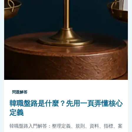
問題解答
韓職盤路是什麼？先用一頁弄懂核心
定義
韓職盤路入門解答：整理定義、規則、資料、指標、案