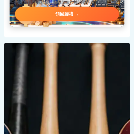
回鍋會員專屬彩金，優惠頁面一鍵領取不用問客服。
領回歸禮 →