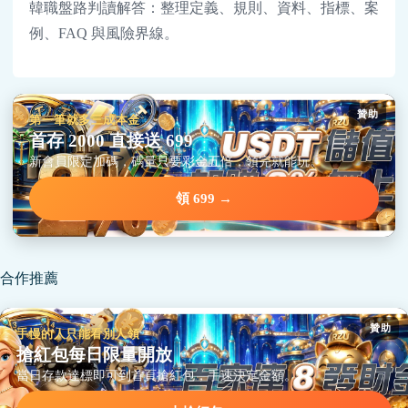
韓職盤路判讀解答：整理定義、規則、資料、指標、案
例、FAQ 與風險界線。
贊助
第一筆就多三成本金
首存 2000 直接送 699
新會員限定加碼，碼量只要彩金五倍，領完就能玩。
領 699 →
合作推薦
贊助
手慢的人只能看別人領
搶紅包每日限量開放
當日存款達標即可到首頁搶紅包，手速決定金額。