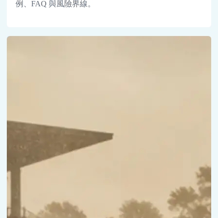
例、FAQ 與風險界線。