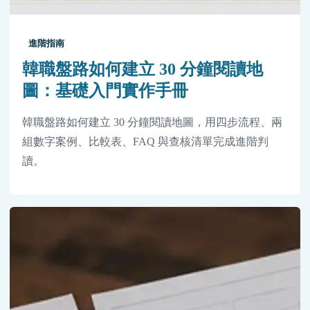
進階指南
韓職盤路如何建立 30 分鐘閱讀地
圖：基礎入門實作手冊
韓職盤路如何建立 30 分鐘閱讀地圖，用四步流程、兩
組數字案例、比較表、FAQ 與查核清單完成進階判
讀。