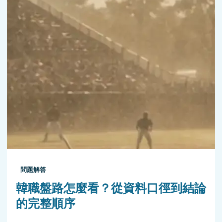
問題解答
韓職盤路怎麼看？從資料口徑到結論
的完整順序