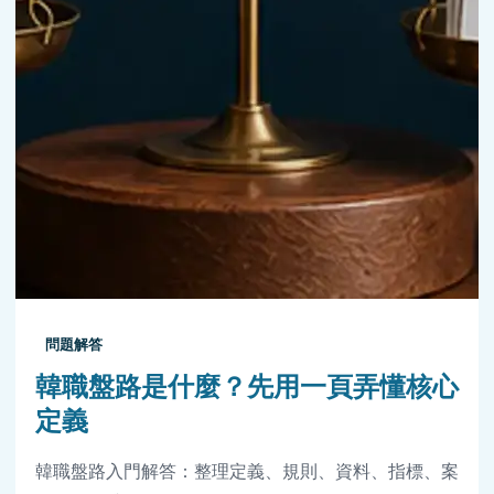
問題解答
韓職盤路是什麼？先用一頁弄懂核心
定義
韓職盤路入門解答：整理定義、規則、資料、指標、案