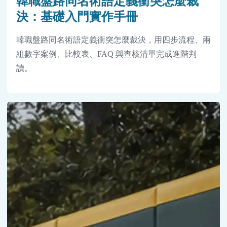
韓職盤路同名術語定義衝突怎麼裁
決：基礎入門實作手冊
韓職盤路同名術語定義衝突怎麼裁決，用四步流程、兩
組數字案例、比較表、FAQ 與查核清單完成進階判
讀。