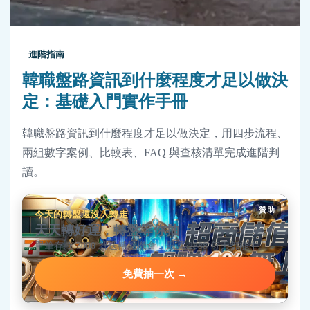
進階指南
韓職盤路資訊到什麼程度才足以做決
定：基礎入門實作手冊
韓職盤路資訊到什麼程度才足以做決定，用四步流程、
兩組數字案例、比較表、FAQ 與查核清單完成進階判
讀。
贊助
今天的轉盤還沒人轉走
天天轉好運，轉盤等你抽
單筆存款 3000 就送轉盤機會，最高 2888 每天都能中。
免費抽一次 →