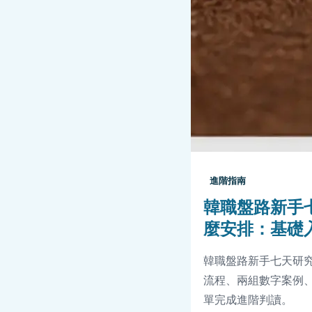
進階指南
韓職盤路新手
麼安排：基礎
韓職盤路新手七天研
流程、兩組數字案例、
單完成進階判讀。