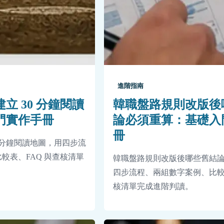
進階指南
立 30 分鐘閱讀
韓職盤路規則改版後
門實作手冊
論必須重算：基礎入
冊
0 分鐘閱讀地圖，用四步流
較表、FAQ 與查核清單
韓職盤路規則改版後哪些舊結
四步流程、兩組數字案例、比較表
核清單完成進階判讀。