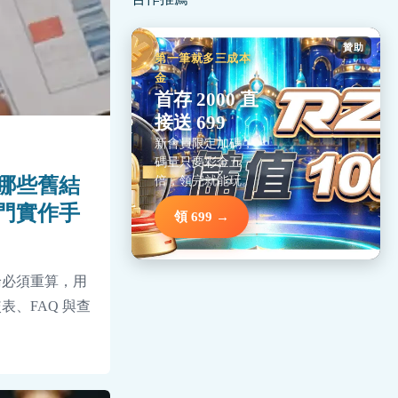
贊助
第一筆就多三成本
金
首存 2000 直
接送 699
新會員限定加碼，
碼量只要彩金五
倍，領完就能玩。
哪些舊結
門實作手
領 699 →
論必須重算，用
、FAQ 與查