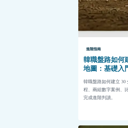
進階指南
韓職盤路如何建
地圖：基礎入
韓職盤路如何建立 3
程、兩組數字案例、比
完成進階判讀。