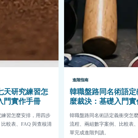
進階指南
七天研究練習怎
韓職盤路同名術語定
入門實作手冊
麼裁決：基礎入門實
究練習怎麼安排，用四步
韓職盤路同名術語定義衝突怎
比較表、FAQ 與查核清
流程、兩組數字案例、比較表、F
單完成進階判讀。