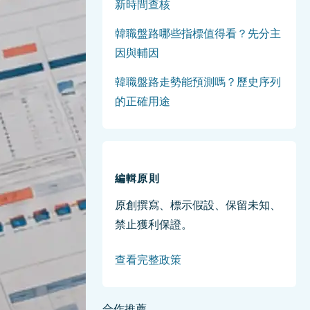
新時間查核
韓職盤路哪些指標值得看？先分主
因與輔因
韓職盤路走勢能預測嗎？歷史序列
的正確用途
編輯原則
原創撰寫、標示假設、保留未知、
禁止獲利保證。
查看完整政策
合作推薦