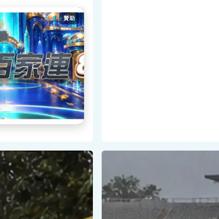
贊助
領
量
首
金