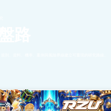
研究
盤路
、規則、資料、機率、案例與風險界線建立可重現的研究路線。
的
一次
惠頁面一鍵領取不用問客服。