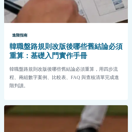
進階指南
韓職盤路規則改版後哪些舊結論必須
重算：基礎入門實作手冊
韓職盤路規則改版後哪些舊結論必須重算，用四步流
程、兩組數字案例、比較表、FAQ 與查核清單完成進
階判讀。