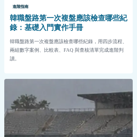
進階指南
韓職盤路第一次複盤應該檢查哪些紀
錄：基礎入門實作手冊
韓職盤路第一次複盤應該檢查哪些紀錄，用四步流程、
兩組數字案例、比較表、FAQ 與查核清單完成進階判
讀。