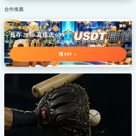
合作推薦
贊助
第一筆就多三成本金
首存 2000 直接送 699
新會員限定加碼，碼量只要彩金五倍，領完就能玩。
領 699 →