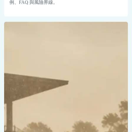
例、FAQ 與風險界線。