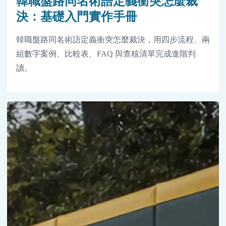
韓職盤路同名術語定義衝突怎麼裁
決：基礎入門實作手冊
韓職盤路同名術語定義衝突怎麼裁決，用四步流程、兩
組數字案例、比較表、FAQ 與查核清單完成進階判
讀。