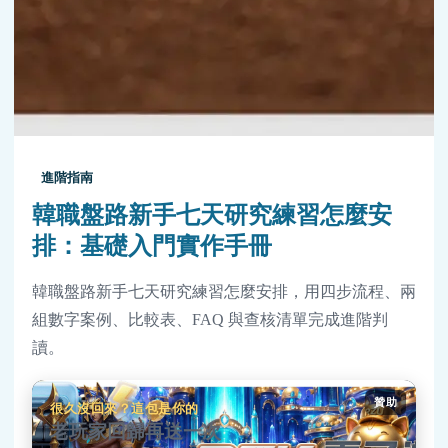
進階指南
韓職盤路新手七天研究練習怎麼安
排：基礎入門實作手冊
韓職盤路新手七天研究練習怎麼安排，用四步流程、兩
組數字案例、比較表、FAQ 與查核清單完成進階判
讀。
贊助
很久沒回來？這包是你的
老玩家回歸再送一次