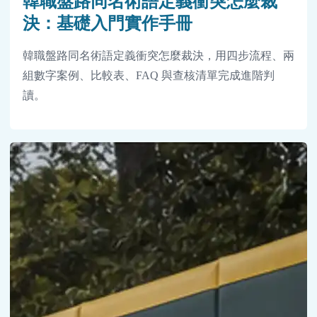
韓職盤路同名術語定義衝突怎麼裁
決：基礎入門實作手冊
韓職盤路同名術語定義衝突怎麼裁決，用四步流程、兩
組數字案例、比較表、FAQ 與查核清單完成進階判
讀。