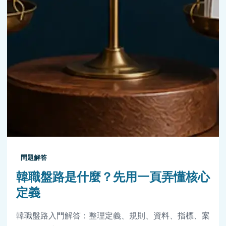
問題解答
韓職盤路是什麼？先用一頁弄懂核心
定義
韓職盤路入門解答：整理定義、規則、資料、指標、案