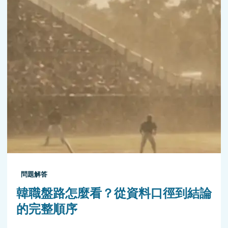
問題解答
韓職盤路怎麼看？從資料口徑到結論
的完整順序