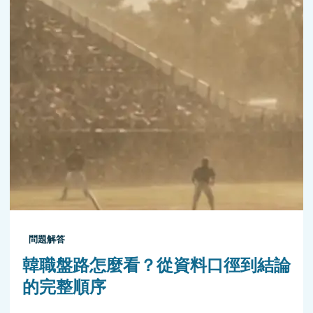
問題解答
韓職盤路怎麼看？從資料口徑到結論
的完整順序