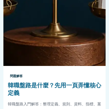
問題解答
韓職盤路是什麼？先用一頁弄懂核心
定義
韓職盤路入門解答：整理定義、規則、資料、指標、案