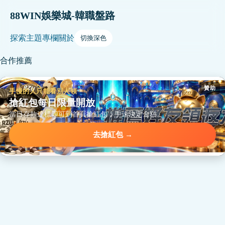
88WIN娛樂城-韓職盤路
探索
主題
專欄
關於
切換深色
合作推薦
贊助
手慢的人只能看別人領
搶紅包每日限量開放
當日存款達標即可到首頁搶紅包，手速決定金額。
去搶紅包 →