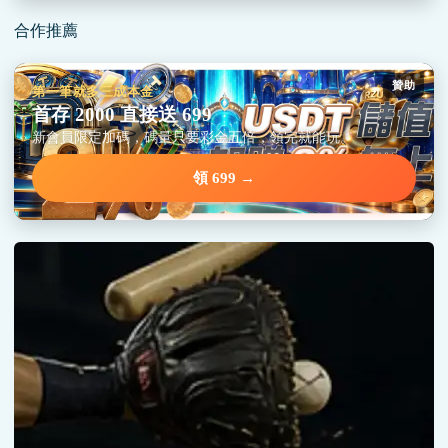
合作推薦
贊助
第一筆就多三成本金
首存 2000 直接送 699
新會員限定加碼，碼量只要彩金五倍，領完就能玩。
領 699 →