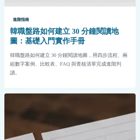
進階指南
韓職盤路如何建立 30 分鐘閱讀地
圖：基礎入門實作手冊
韓職盤路如何建立 30 分鐘閱讀地圖，用四步流程、兩
組數字案例、比較表、FAQ 與查核清單完成進階判
讀。