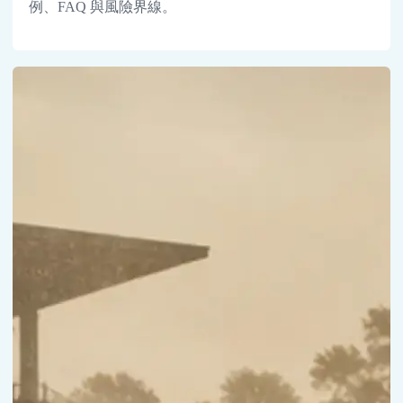
例、FAQ 與風險界線。