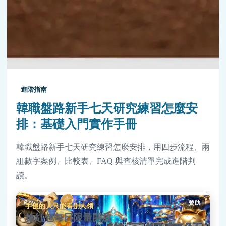
進階指南
韓職盤路新手七天研究練習怎麼安
排：基礎入門實作手冊
韓職盤路新手七天研究練習怎麼安排，用四步流程、兩
組數字案例、比較表、FAQ 與查核清單完成進階判
讀。
贊助
手慢的人只能看別人領
搶紅包每日限量開放