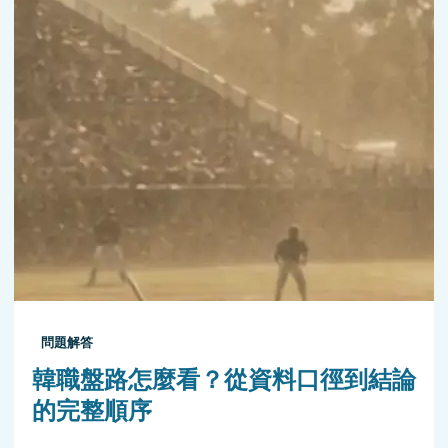
問題解答
韓職盤路怎麼看？從資料口徑到結論
的完整順序