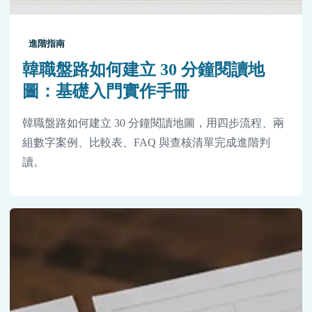
進階指南
韓職盤路如何建立 30 分鐘閱讀地
圖：基礎入門實作手冊
韓職盤路如何建立 30 分鐘閱讀地圖，用四步流程、兩
組數字案例、比較表、FAQ 與查核清單完成進階判
讀。