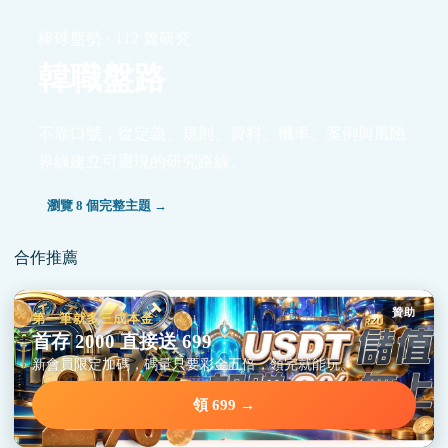
棒球盤勢 · 112 篇研究
韓職盤路
不靠口號，從定義、規則、資料、機率、案例與風險
界線建立可重現的研究路線。
瀏覽 8 個完整主題 →
合作推薦
贊助
第一筆就多三成本金
首存 2000 直接送 699
新會員限定加碼，碼量只要彩金五倍，領完就能玩。
領 699 →