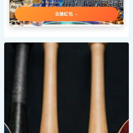
當日存款達標即可到首頁搶紅包，手速決定金額。
去搶紅包 →