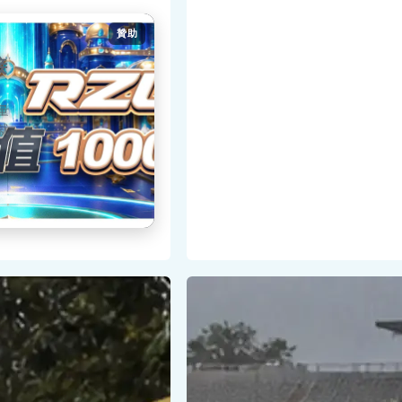
贊助
接
量
就