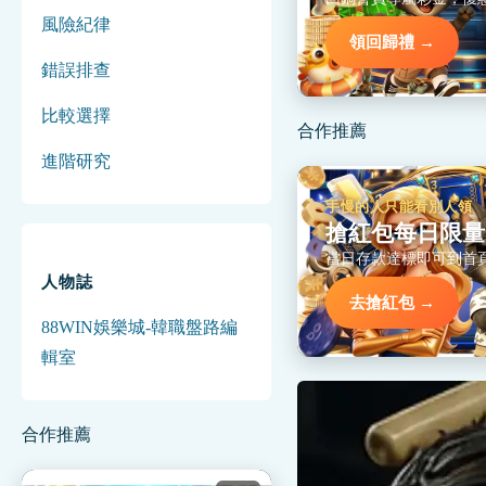
風險紀律
領回歸禮 →
錯誤排查
比較選擇
合作推薦
進階研究
手慢的人只能看別人領
搶紅包每日限量
當日存款達標即可到首
人物誌
去搶紅包 →
88WIN娛樂城-韓職盤路編
輯室
合作推薦