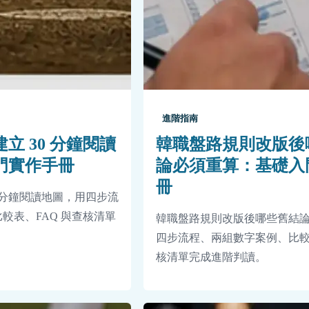
進階指南
立 30 分鐘閱讀
韓職盤路規則改版後
門實作手冊
論必須重算：基礎入
冊
0 分鐘閱讀地圖，用四步流
較表、FAQ 與查核清單
韓職盤路規則改版後哪些舊結
四步流程、兩組數字案例、比較表
核清單完成進階判讀。