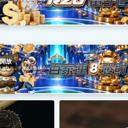
開放
頁搶紅包，手速決定金額。