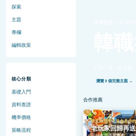
探索
主題
棒球盤勢 · 112 篇
專欄
韓職
編輯政策
不靠口號，從定義
核心分類
瀏覽 8 個完整主題 →
基礎入門
合作推薦
資料查證
機率價格
很久沒回來？這包是你
老玩家回歸再送
策略流程
回鍋會員專屬彩金，優