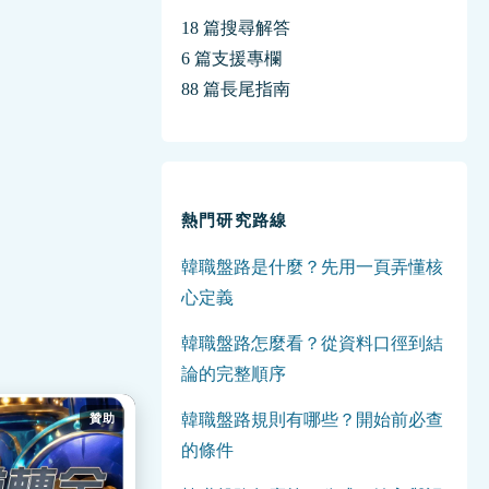
18 篇搜尋解答
6 篇支援專欄
88 篇長尾指南
熱門研究路線
韓職盤路是什麼？先用一頁弄懂核
心定義
韓職盤路怎麼看？從資料口徑到結
論的完整順序
韓職盤路規則有哪些？開始前必查
贊助
的條件