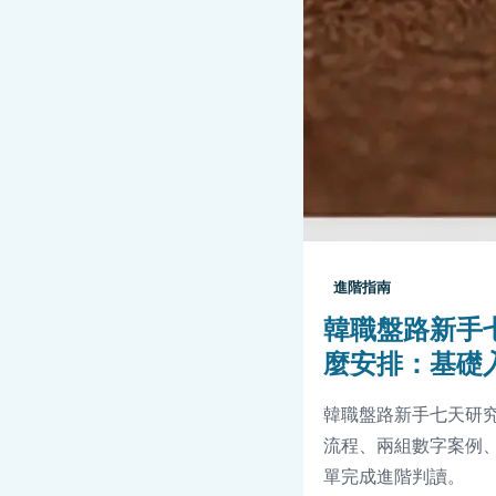
進階指南
韓職盤路新手
麼安排：基礎
韓職盤路新手七天研
流程、兩組數字案例、
單完成進階判讀。