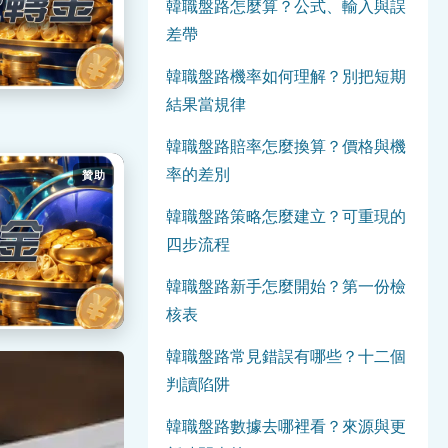
韓職盤路怎麼算？公式、輸入與誤
差帶
韓職盤路機率如何理解？別把短期
結果當規律
韓職盤路賠率怎麼換算？價格與機
率的差別
贊助
韓職盤路策略怎麼建立？可重現的
四步流程
韓職盤路新手怎麼開始？第一份檢
核表
韓職盤路常見錯誤有哪些？十二個
判讀陷阱
韓職盤路數據去哪裡看？來源與更