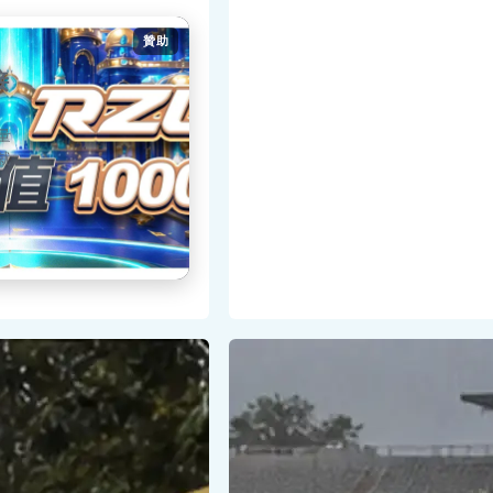
贊助
接
量
就