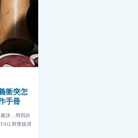
義衝突怎
作手冊
麼裁決，用四步
AQ 與查核清