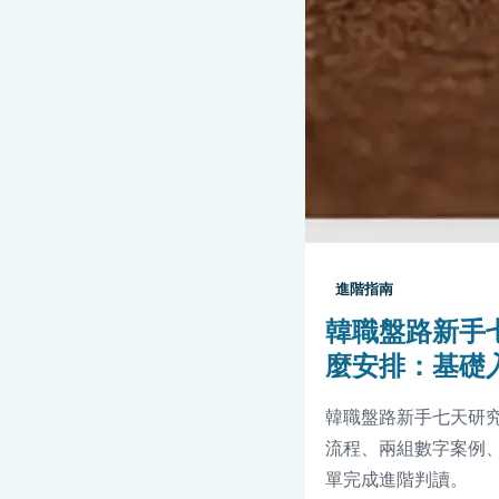
進階指南
韓職盤路新手
麼安排：基礎
韓職盤路新手七天研
流程、兩組數字案例、
單完成進階判讀。