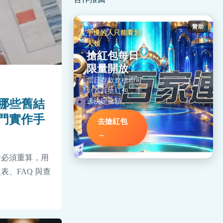
贊助
手慢的人只能看別
人領
搶紅包每日
限量開放
當日存款達標即可
到首頁搶紅包，手
速決定金額。
哪些舊結
門實作手
去搶紅包
→
論必須重算，用
、FAQ 與查