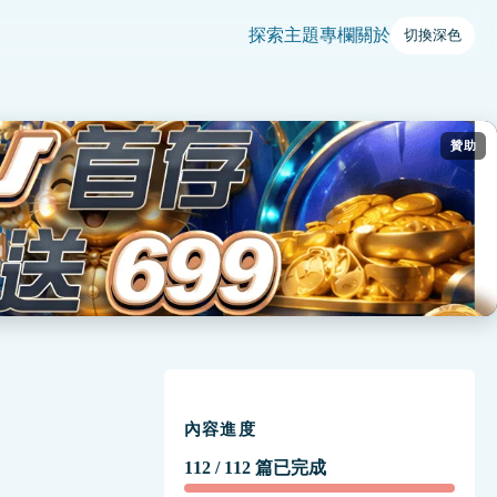
探索
主題
專欄
關於
切換深色
贊助
內容進度
112 / 112 篇已完成