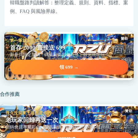
韓職盤路判讀解答：整理定義、規則、資料、指標、案
例、FAQ 與風險界線。
贊助
第一筆就多三成本金
首存 2000 直接送 699
新會員限定加碼，碼量只要彩金五倍，領完就能玩。
領 699 →
合作推薦
贊助
很久沒回來？這包是你的
老玩家回歸再送一次
回鍋會員專屬彩金，優惠頁面一鍵領取不用問客服。