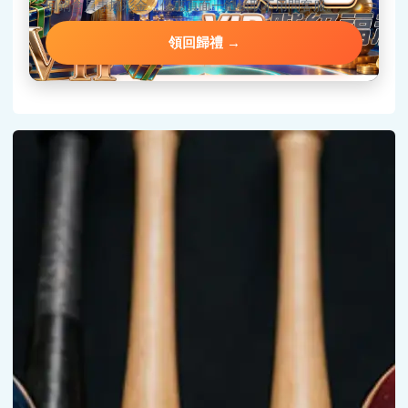
回鍋會員專屬彩金，優惠頁面一鍵領取不用問客服。
領回歸禮 →