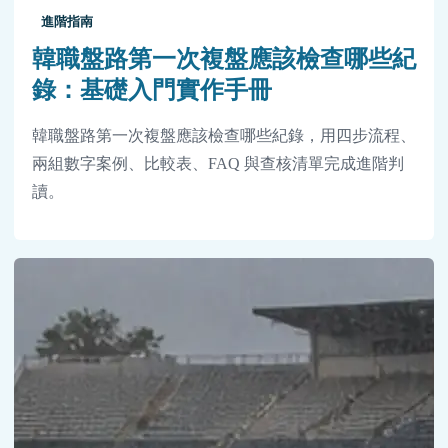
進階指南
韓職盤路第一次複盤應該檢查哪些紀
錄：基礎入門實作手冊
韓職盤路第一次複盤應該檢查哪些紀錄，用四步流程、
兩組數字案例、比較表、FAQ 與查核清單完成進階判
讀。