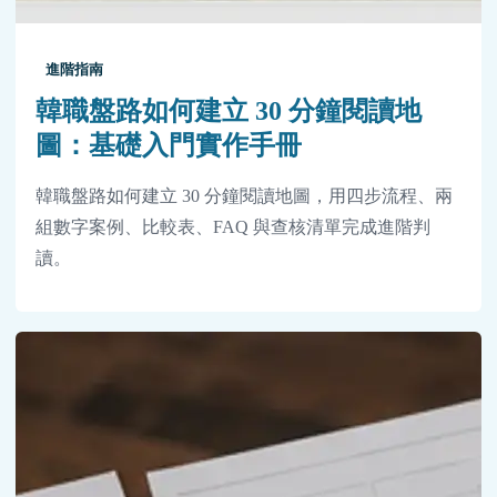
進階指南
韓職盤路如何建立 30 分鐘閱讀地
圖：基礎入門實作手冊
韓職盤路如何建立 30 分鐘閱讀地圖，用四步流程、兩
組數字案例、比較表、FAQ 與查核清單完成進階判
讀。