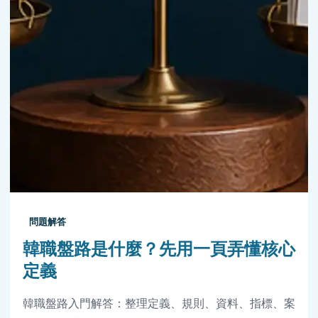
問題解答
韓職盤路是什麼？先用一頁弄懂核心
定義
韓職盤路入門解答：整理定義、規則、資料、指標、案