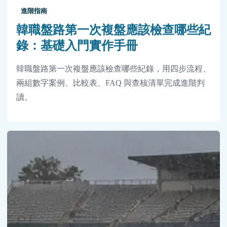
進階指南
韓職盤路第一次複盤應該檢查哪些紀
錄：基礎入門實作手冊
韓職盤路第一次複盤應該檢查哪些紀錄，用四步流程、
兩組數字案例、比較表、FAQ 與查核清單完成進階判
讀。