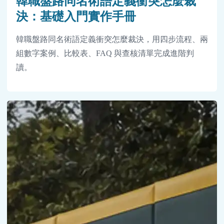
韓職盤路同名術語定義衝突怎麼裁
決：基礎入門實作手冊
韓職盤路同名術語定義衝突怎麼裁決，用四步流程、兩
組數字案例、比較表、FAQ 與查核清單完成進階判
讀。