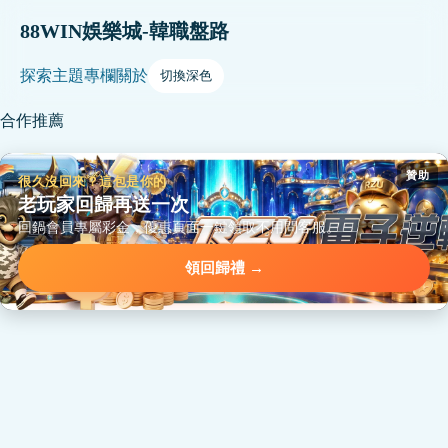
88WIN娛樂城-韓職盤路
探索
主題
專欄
關於
切換深色
合作推薦
贊助
很久沒回來？這包是你的
老玩家回歸再送一次
回鍋會員專屬彩金，優惠頁面一鍵領取不用問客服。
領回歸禮 →