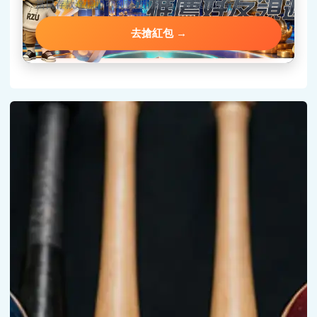
當日存款達標即可到首頁搶紅包，手速決定金額。
去搶紅包 →