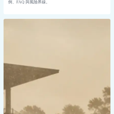
例、FAQ 與風險界線。