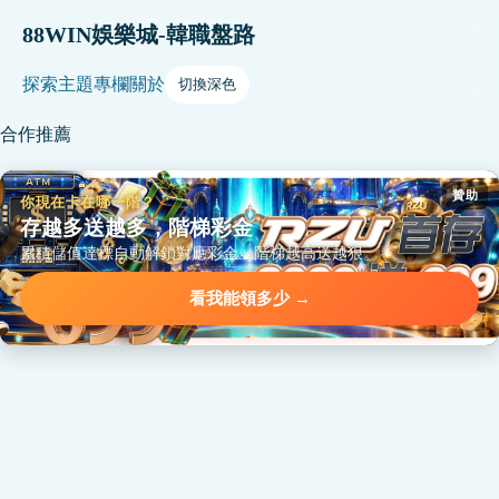
88WIN娛樂城-韓職盤路
探索
主題
專欄
關於
切換深色
合作推薦
贊助
你現在卡在哪一階？
存越多送越多，階梯彩金
累積儲值達標自動解鎖對應彩金，階梯越高送越狠。
看我能領多少 →