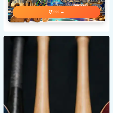
新會員限定加碼，碼量只要彩金五倍，領完就能玩。
領 699 →