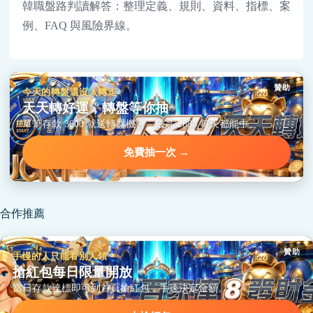
韓職盤路判讀解答：整理定義、規則、資料、指標、案
例、FAQ 與風險界線。
贊助
今天的轉盤還沒人轉走
天天轉好運，轉盤等你抽
單筆存款 3000 就送轉盤機會，最高 2888 每天都能中。
免費抽一次 →
合作推薦
贊助
手慢的人只能看別人領
搶紅包每日限量開放
當日存款達標即可到首頁搶紅包，手速決定金額。