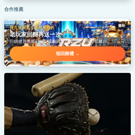
合作推薦
贊助
很久沒回來？這包是你的
老玩家回歸再送一次
回鍋會員專屬彩金，優惠頁面一鍵領取不用問客服。
領回歸禮 →