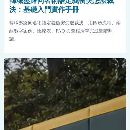
韓職盤路同名術語定義衝突怎麼裁
決：基礎入門實作手冊
韓職盤路同名術語定義衝突怎麼裁決，用四步流程、兩
組數字案例、比較表、FAQ 與查核清單完成進階判
讀。