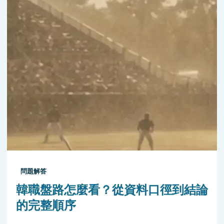
問題解答
韓職盤路怎麼看？從資料口徑到結論
的完整順序