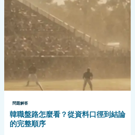
問題解答
韓職盤路怎麼看？從資料口徑到結論
的完整順序