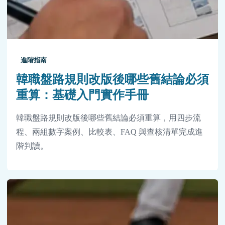
進階指南
韓職盤路規則改版後哪些舊結論必須
重算：基礎入門實作手冊
韓職盤路規則改版後哪些舊結論必須重算，用四步流
程、兩組數字案例、比較表、FAQ 與查核清單完成進
階判讀。