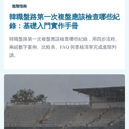
進階指南
韓職盤路第一次複盤應該檢查哪些紀
錄：基礎入門實作手冊
韓職盤路第一次複盤應該檢查哪些紀錄，用四步流程、
兩組數字案例、比較表、FAQ 與查核清單完成進階判
讀。