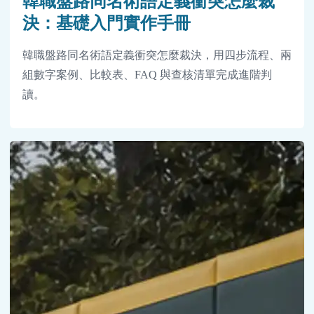
韓職盤路同名術語定義衝突怎麼裁
決：基礎入門實作手冊
韓職盤路同名術語定義衝突怎麼裁決，用四步流程、兩
組數字案例、比較表、FAQ 與查核清單完成進階判
讀。