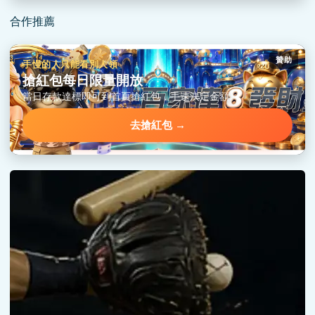
合作推薦
贊助
手慢的人只能看別人領
搶紅包每日限量開放
當日存款達標即可到首頁搶紅包，手速決定金額。
去搶紅包 →