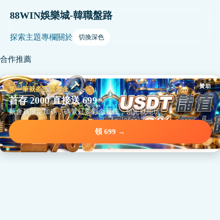
88WIN娛樂城-韓職盤路
探索
主題
專欄
關於
切換深色
合作推薦
贊助
第一筆就多三成本金
首存 2000 直接送 699
新會員限定加碼，碼量只要彩金五倍，領完就能玩。
領 699 →