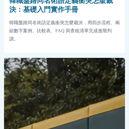
韓職盤路同名術語定義衝突怎麼裁
決：基礎入門實作手冊
韓職盤路同名術語定義衝突怎麼裁決，用四步流程、兩
組數字案例、比較表、FAQ 與查核清單完成進階判
讀。