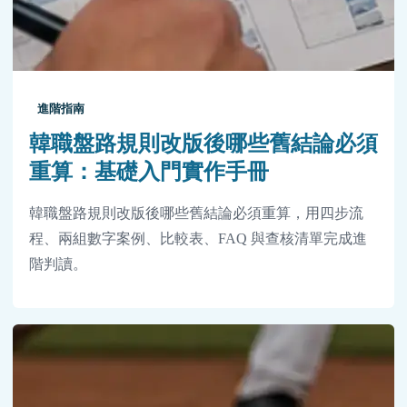
進階指南
韓職盤路規則改版後哪些舊結論必須
重算：基礎入門實作手冊
韓職盤路規則改版後哪些舊結論必須重算，用四步流
程、兩組數字案例、比較表、FAQ 與查核清單完成進
階判讀。