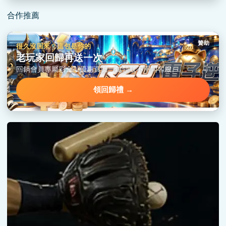
合作推薦
贊助
很久沒回來？這包是你的
老玩家回歸再送一次
回鍋會員專屬彩金，優惠頁面一鍵領取不用問客服。
領回歸禮 →