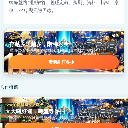
韓職盤路判讀解答：整理定義、規則、資料、指標、案
例、FAQ 與風險界線。
贊助
你現在卡在哪一階？
存越多送越多，階梯彩金
累積儲值達標自動解鎖對應彩金，階梯越高送越狠。
看我能領多少 →
合作推薦
贊助
今天的轉盤還沒人轉走
天天轉好運，轉盤等你抽
單筆存款 3000 就送轉盤機會，最高 2888 每天都能中。