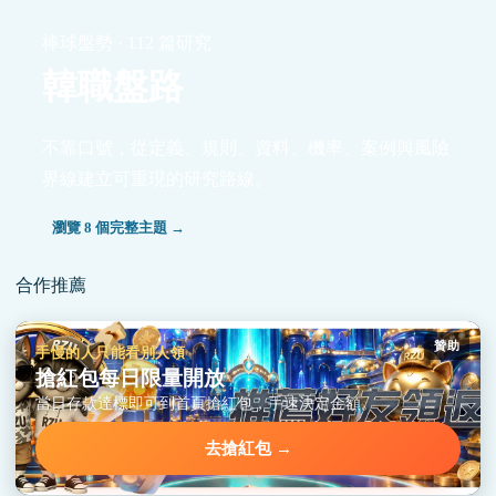
棒球盤勢 · 112 篇研究
韓職盤路
不靠口號，從定義、規則、資料、機率、案例與風險
界線建立可重現的研究路線。
瀏覽 8 個完整主題 →
合作推薦
贊助
手慢的人只能看別人領
搶紅包每日限量開放
當日存款達標即可到首頁搶紅包，手速決定金額。
去搶紅包 →