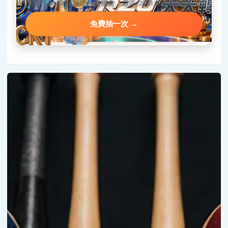
單筆存款 3000 就送轉盤機會，最高 2888 每天都能中。
免費抽一次 →