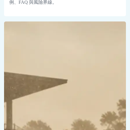
例、FAQ 與風險界線。