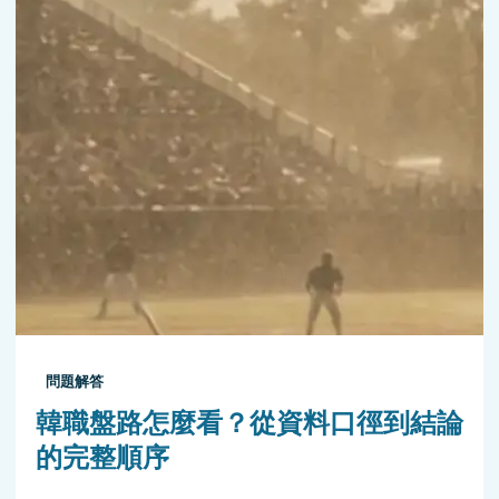
問題解答
韓職盤路怎麼看？從資料口徑到結論
的完整順序