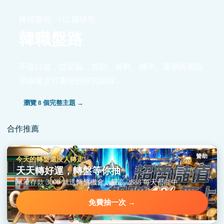
棒球盤勢 · 112 篇研究
韓職盤路
不靠口號，從定義、規則、資料、機率、案例與風險
界線建立可重現的研究路線。
瀏覽 8 個完整主題 →
合作推薦
贊助
今天的轉盤還沒人轉走
天天轉好運，轉盤等你抽
單筆存款 3000 就送轉盤機會，最高 2888 每天都能中。
免費抽一次 →