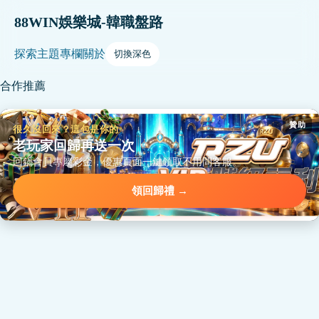
88WIN娛樂城-韓職盤路
探索
主題
專欄
關於
切換深色
合作推薦
贊助
很久沒回來？這包是你的
老玩家回歸再送一次
回鍋會員專屬彩金，優惠頁面一鍵領取不用問客服。
領回歸禮 →