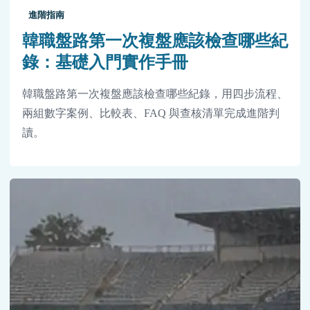
進階指南
韓職盤路第一次複盤應該檢查哪些紀
錄：基礎入門實作手冊
韓職盤路第一次複盤應該檢查哪些紀錄，用四步流程、
兩組數字案例、比較表、FAQ 與查核清單完成進階判
讀。