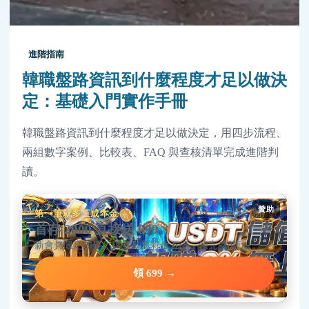
進階指南
韓職盤路資訊到什麼程度才足以做決
定：基礎入門實作手冊
韓職盤路資訊到什麼程度才足以做決定，用四步流程、
兩組數字案例、比較表、FAQ 與查核清單完成進階判
讀。
贊助
第一筆就多三成本金
首存 2000 直接送 699
新會員限定加碼，碼量只要彩金五倍，領完就能玩。
領 699 →