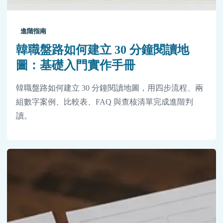
進階指南
韓職盤路如何建立 30 分鐘閱讀地
圖：基礎入門實作手冊
韓職盤路如何建立 30 分鐘閱讀地圖，用四步流程、兩
組數字案例、比較表、FAQ 與查核清單完成進階判
讀。