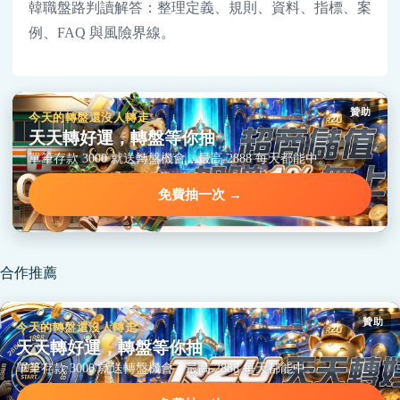
韓職盤路判讀解答：整理定義、規則、資料、指標、案
例、FAQ 與風險界線。
贊助
今天的轉盤還沒人轉走
天天轉好運，轉盤等你抽
單筆存款 3000 就送轉盤機會，最高 2888 每天都能中。
免費抽一次 →
合作推薦
贊助
今天的轉盤還沒人轉走
天天轉好運，轉盤等你抽
單筆存款 3000 就送轉盤機會，最高 2888 每天都能中。