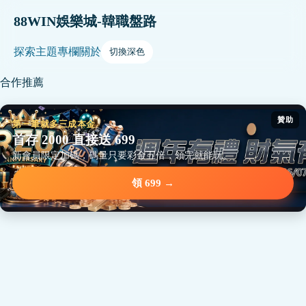
88WIN娛樂城-韓職盤路
探索
主題
專欄
關於
切換深色
合作推薦
贊助
第一筆就多三成本金
首存 2000 直接送 699
新會員限定加碼，碼量只要彩金五倍，領完就能玩。
領 699 →