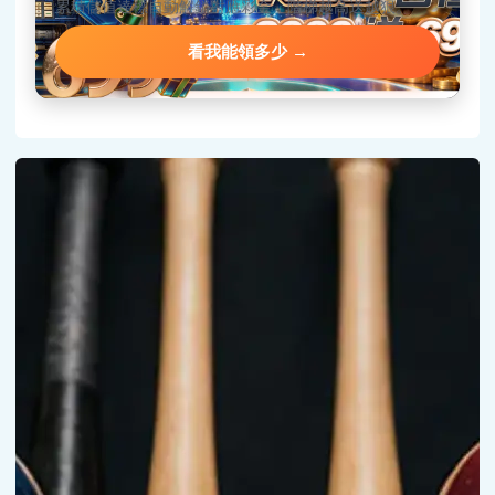
累積儲值達標自動解鎖對應彩金，階梯越高送越狠。
看我能領多少 →