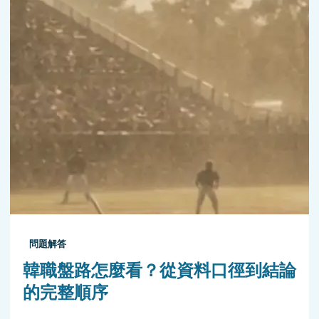
問題解答
韓職盤路怎麼看？從資料口徑到結論
的完整順序