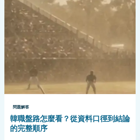
問題解答
韓職盤路怎麼看？從資料口徑到結論
的完整順序