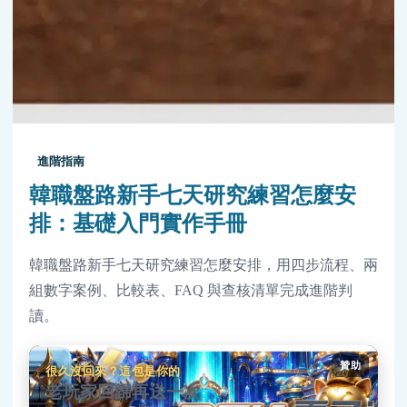
進階指南
韓職盤路新手七天研究練習怎麼安
排：基礎入門實作手冊
韓職盤路新手七天研究練習怎麼安排，用四步流程、兩
組數字案例、比較表、FAQ 與查核清單完成進階判
讀。
贊助
很久沒回來？這包是你的
老玩家回歸再送一次