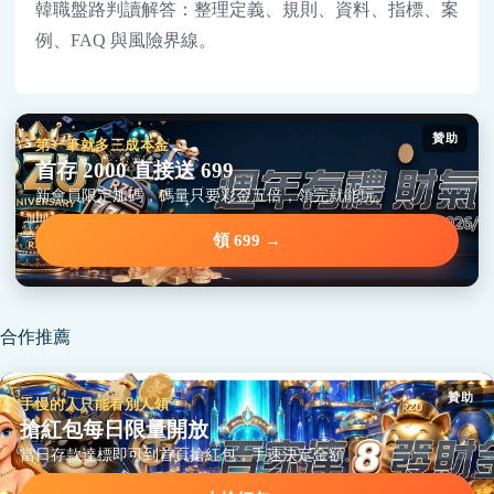
韓職盤路判讀解答：整理定義、規則、資料、指標、案
例、FAQ 與風險界線。
贊助
第一筆就多三成本金
首存 2000 直接送 699
新會員限定加碼，碼量只要彩金五倍，領完就能玩。
領 699 →
合作推薦
贊助
手慢的人只能看別人領
搶紅包每日限量開放
當日存款達標即可到首頁搶紅包，手速決定金額。