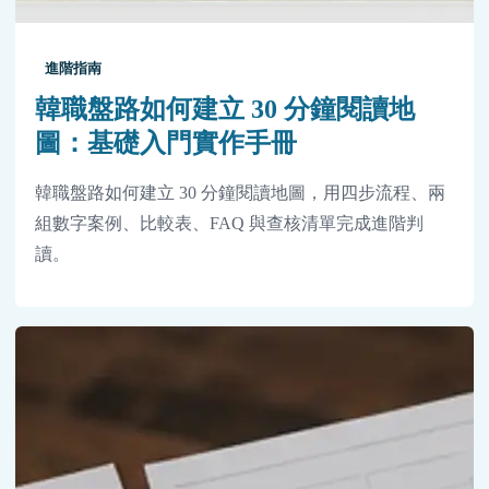
進階指南
韓職盤路如何建立 30 分鐘閱讀地
圖：基礎入門實作手冊
韓職盤路如何建立 30 分鐘閱讀地圖，用四步流程、兩
組數字案例、比較表、FAQ 與查核清單完成進階判
讀。