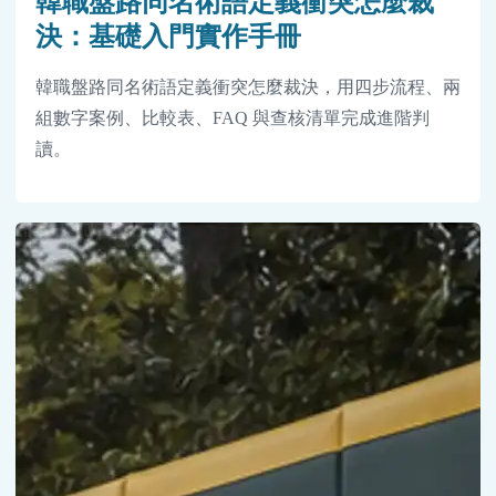
韓職盤路同名術語定義衝突怎麼裁
決：基礎入門實作手冊
韓職盤路同名術語定義衝突怎麼裁決，用四步流程、兩
組數字案例、比較表、FAQ 與查核清單完成進階判
讀。