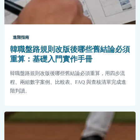
進階指南
韓職盤路規則改版後哪些舊結論必須
重算：基礎入門實作手冊
韓職盤路規則改版後哪些舊結論必須重算，用四步流
程、兩組數字案例、比較表、FAQ 與查核清單完成進
階判讀。