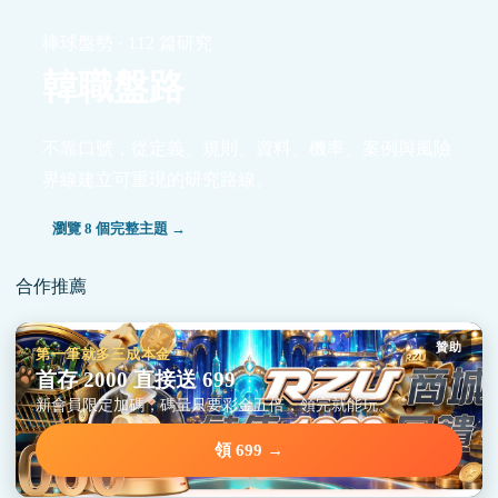
棒球盤勢 · 112 篇研究
韓職盤路
不靠口號，從定義、規則、資料、機率、案例與風險
界線建立可重現的研究路線。
瀏覽 8 個完整主題 →
合作推薦
贊助
第一筆就多三成本金
首存 2000 直接送 699
新會員限定加碼，碼量只要彩金五倍，領完就能玩。
領 699 →