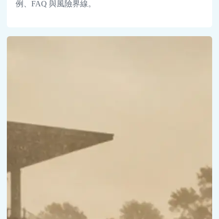
例、FAQ 與風險界線。