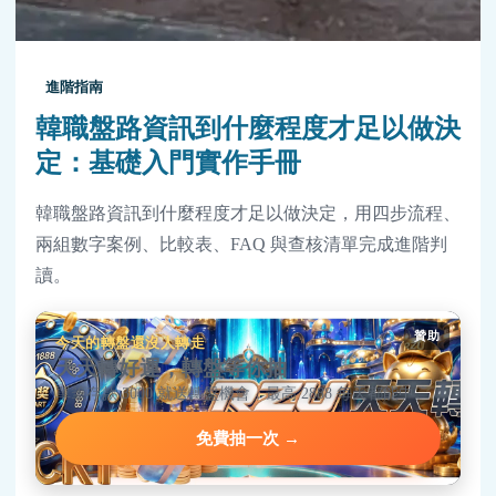
進階指南
韓職盤路資訊到什麼程度才足以做決
定：基礎入門實作手冊
韓職盤路資訊到什麼程度才足以做決定，用四步流程、
兩組數字案例、比較表、FAQ 與查核清單完成進階判
讀。
贊助
今天的轉盤還沒人轉走
天天轉好運，轉盤等你抽
單筆存款 3000 就送轉盤機會，最高 2888 每天都能中。
免費抽一次 →