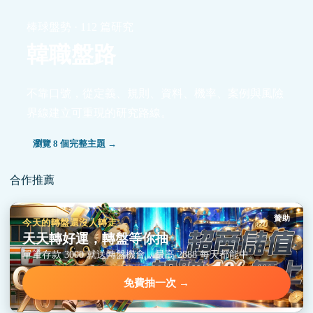
棒球盤勢 · 112 篇研究
韓職盤路
不靠口號，從定義、規則、資料、機率、案例與風險
界線建立可重現的研究路線。
瀏覽 8 個完整主題 →
合作推薦
贊助
今天的轉盤還沒人轉走
天天轉好運，轉盤等你抽
單筆存款 3000 就送轉盤機會，最高 2888 每天都能中。
免費抽一次 →