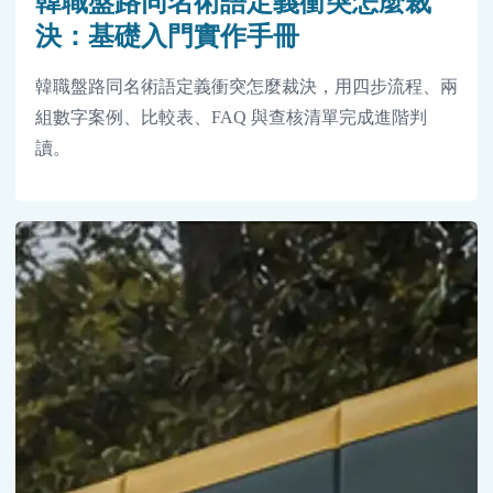
韓職盤路同名術語定義衝突怎麼裁
決：基礎入門實作手冊
韓職盤路同名術語定義衝突怎麼裁決，用四步流程、兩
組數字案例、比較表、FAQ 與查核清單完成進階判
讀。