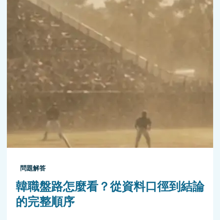
問題解答
韓職盤路怎麼看？從資料口徑到結論
的完整順序