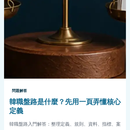
問題解答
韓職盤路是什麼？先用一頁弄懂核心
定義
韓職盤路入門解答：整理定義、規則、資料、指標、案