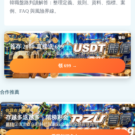
韓職盤路判讀解答：整理定義、規則、資料、指標、案
例、FAQ 與風險界線。
贊助
第一筆就多三成本金
首存 2000 直接送 699
新會員限定加碼，碼量只要彩金五倍，領完就能玩。
領 699 →
合作推薦
贊助
你現在卡在哪一階？
存越多送越多，階梯彩金
累積儲值達標自動解鎖對應彩金，階梯越高送越狠。