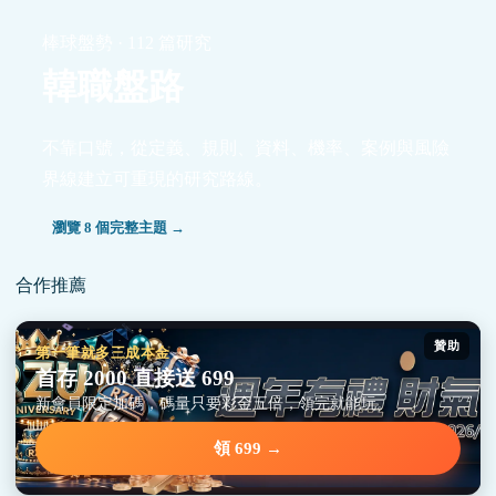
棒球盤勢 · 112 篇研究
韓職盤路
不靠口號，從定義、規則、資料、機率、案例與風險
界線建立可重現的研究路線。
瀏覽 8 個完整主題 →
合作推薦
贊助
第一筆就多三成本金
首存 2000 直接送 699
新會員限定加碼，碼量只要彩金五倍，領完就能玩。
領 699 →