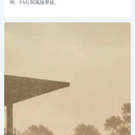
例、FAQ 與風險界線。