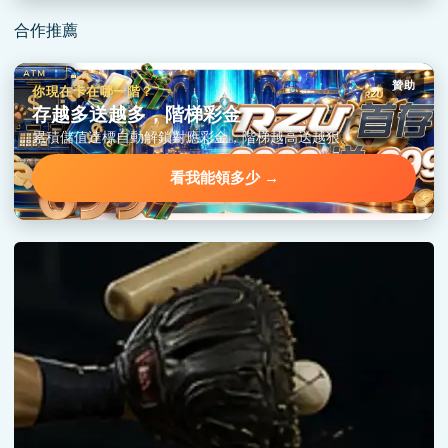
合作推薦
贊助
你現在卡在哪一階？
存越多送越多，階梯彩金
累積儲值達標自動解鎖對應彩金，階梯越高送越狠。
看我能領多少 →