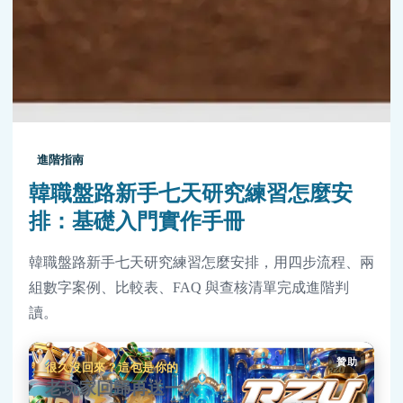
進階指南
韓職盤路新手七天研究練習怎麼安
排：基礎入門實作手冊
韓職盤路新手七天研究練習怎麼安排，用四步流程、兩
組數字案例、比較表、FAQ 與查核清單完成進階判
讀。
贊助
很久沒回來？這包是你的
老玩家回歸再送一次