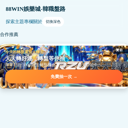
88WIN娛樂城-韓職盤路
探索
主題
專欄
關於
切換深色
合作推薦
贊助
今天的轉盤還沒人轉走
天天轉好運，轉盤等你抽
單筆存款 3000 就送轉盤機會，最高 2888 每天都能中。
免費抽一次 →