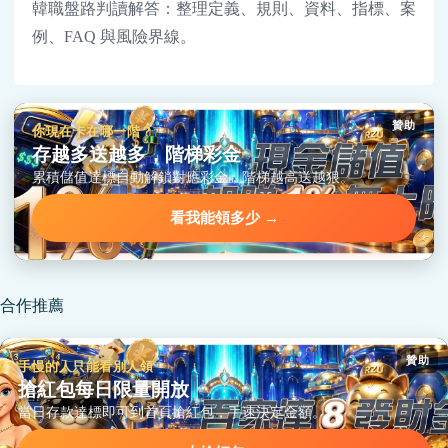
韓職盤路判讀解答：整理定義、規則、資料、指標、案
例、FAQ 與風險界線。
贊助
你現在卡在哪一階？
存越多送越多，階梯彩金
累積儲值達標自動解鎖對應彩金，階梯越高送越狠。
看我能領多少 →
合作推薦
贊助
手慢的人只能看別人領
搶紅包每日限量開放
當日存款達標即可到首頁搶紅包，手速決定金額。