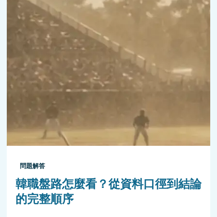
問題解答
韓職盤路怎麼看？從資料口徑到結論
的完整順序