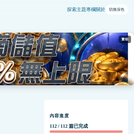
探索
主題
專欄
關於
切換深色
贊助
內容進度
112 / 112 篇已完成