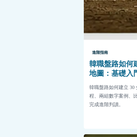
進階指南
韓職盤路如何建
地圖：基礎入
韓職盤路如何建立 3
程、兩組數字案例、比
完成進階判讀。