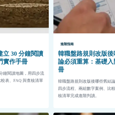
進階指南
立 30 分鐘閱讀
韓職盤路規則改版後
門實作手冊
論必須重算：基礎入
冊
0 分鐘閱讀地圖，用四步流
較表、FAQ 與查核清單
韓職盤路規則改版後哪些舊結
四步流程、兩組數字案例、比較表
核清單完成進階判讀。