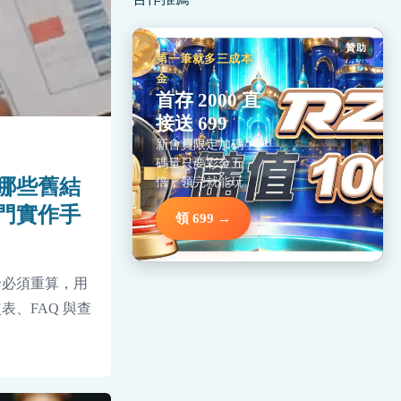
贊助
第一筆就多三成本
金
首存 2000 直
接送 699
新會員限定加碼，
碼量只要彩金五
倍，領完就能玩。
哪些舊結
門實作手
領 699 →
論必須重算，用
、FAQ 與查