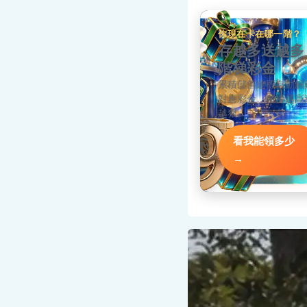
你現在卡在哪一階？
存越多送越多
階梯彩金
累積儲值達標自動解
對應彩金，階梯越高
越狠。
看我能領多少
→