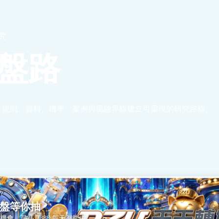
研究
盤路
、規則、資料、機率、案例與風險界線建立可重現的研究路線。
盤等你抽
盤機會，最高 2888 每天都能中。