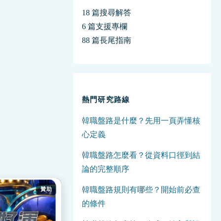
18 篇搜尋解答
6 篇支援專欄
88 篇長尾指南
熱門研究路線
韓職盤路是什麼？先用一頁弄懂核
心定義
韓職盤路怎麼看？從資料口徑到結
論的完整順序
韓職盤路規則有哪些？開始前必查
贊助
的條件