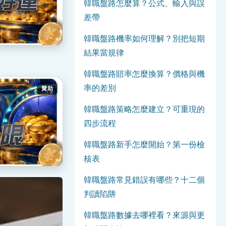
韓職盤路怎麼算？公式、輸入與誤
差帶
韓職盤路機率如何理解？別把短期
結果當規律
韓職盤路賠率怎麼換算？價格與機
率的差別
贊助
韓職盤路策略怎麼建立？可重現的
四步流程
韓職盤路新手怎麼開始？第一份檢
核表
韓職盤路常見錯誤有哪些？十二個
判讀陷阱
韓職盤路數據去哪裡看？來源與更