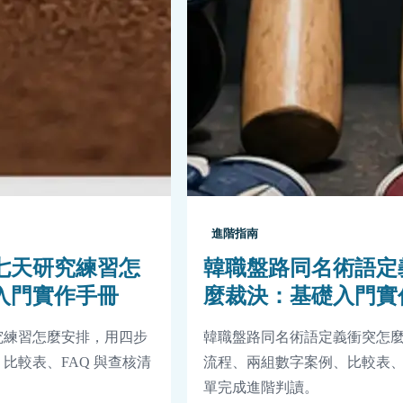
進階指南
七天研究練習怎
韓職盤路同名術語定
入門實作手冊
麼裁決：基礎入門實
究練習怎麼安排，用四步
韓職盤路同名術語定義衝突怎
比較表、FAQ 與查核清
流程、兩組數字案例、比較表、F
單完成進階判讀。