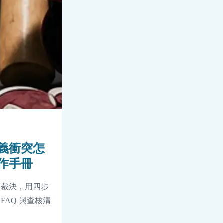
義衝突怎
作手冊
麼裁決，用四步
AQ 與查核清