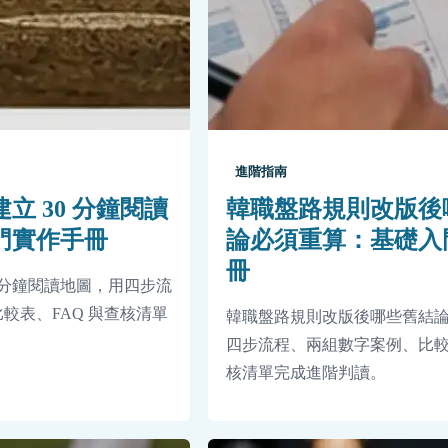
進階指南
立 30 分鐘閱讀
韓職盤路規則改版後
門實作手冊
論必須重算：基礎入
冊
0 分鐘閱讀地圖，用四步流
較表、FAQ 與查核清單
韓職盤路規則改版後哪些舊結
四步流程、兩組數字案例、比較表
核清單完成進階判讀。