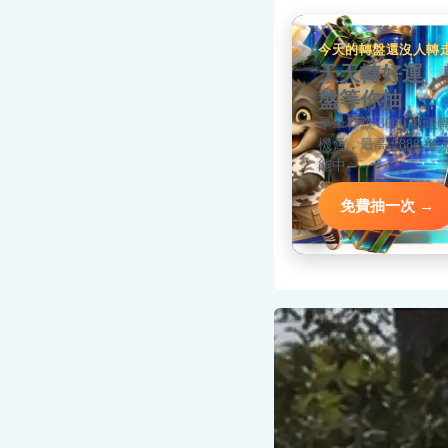
今天的轉盤還沒人轉
天天轉好運，
盤等你抽
單筆存款 3000 就送
機會，最高 2888 每
能中。
免費抽一次 →