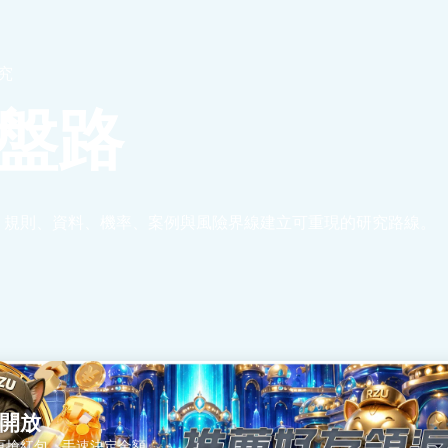
研究
盤路
、規則、資料、機率、案例與風險界線建立可重現的研究路線。
開放
頁搶紅包，手速決定金額。