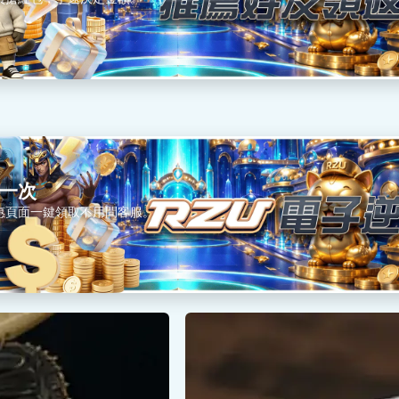
的
一次
惠頁面一鍵領取不用問客服。