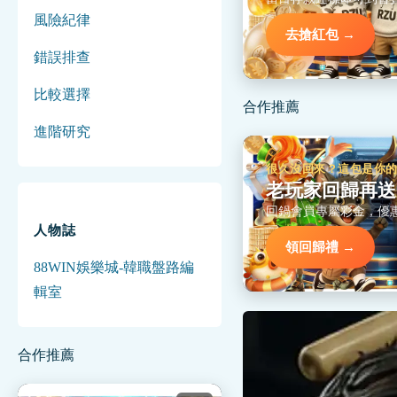
風險紀律
去搶紅包 →
錯誤排查
比較選擇
合作推薦
進階研究
很久沒回來？這包是你
老玩家回歸再送
回鍋會員專屬彩金，優
人物誌
領回歸禮 →
88WIN娛樂城-韓職盤路編
輯室
合作推薦