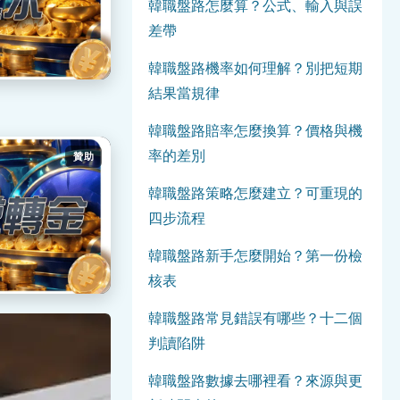
韓職盤路怎麼算？公式、輸入與誤
差帶
韓職盤路機率如何理解？別把短期
結果當規律
韓職盤路賠率怎麼換算？價格與機
率的差別
贊助
韓職盤路策略怎麼建立？可重現的
四步流程
韓職盤路新手怎麼開始？第一份檢
核表
韓職盤路常見錯誤有哪些？十二個
判讀陷阱
韓職盤路數據去哪裡看？來源與更