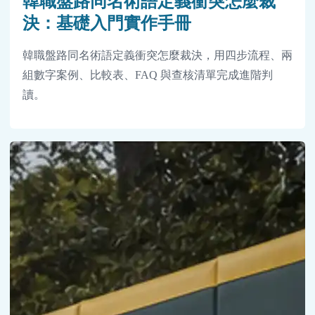
韓職盤路同名術語定義衝突怎麼裁
決：基礎入門實作手冊
韓職盤路同名術語定義衝突怎麼裁決，用四步流程、兩
組數字案例、比較表、FAQ 與查核清單完成進階判
讀。