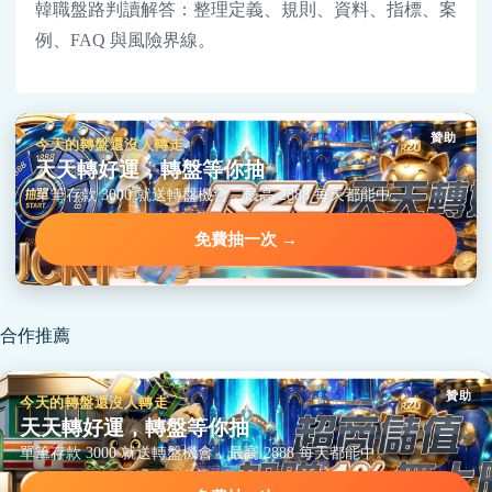
韓職盤路判讀解答：整理定義、規則、資料、指標、案
例、FAQ 與風險界線。
贊助
今天的轉盤還沒人轉走
天天轉好運，轉盤等你抽
單筆存款 3000 就送轉盤機會，最高 2888 每天都能中。
免費抽一次 →
合作推薦
贊助
今天的轉盤還沒人轉走
天天轉好運，轉盤等你抽
單筆存款 3000 就送轉盤機會，最高 2888 每天都能中。