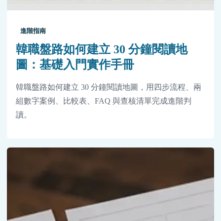
進階指南
韓職盤路如何建立 30 分鐘閱讀地
圖：基礎入門實作手冊
韓職盤路如何建立 30 分鐘閱讀地圖，用四步流程、兩
組數字案例、比較表、FAQ 與查核清單完成進階判
讀。