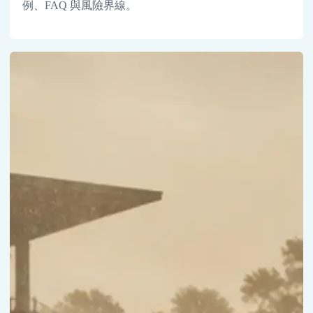
例、FAQ 與風險界線。