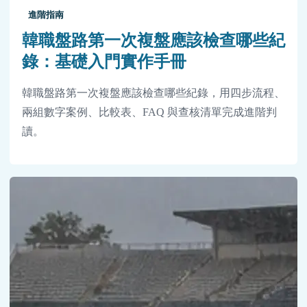
進階指南
韓職盤路第一次複盤應該檢查哪些紀
錄：基礎入門實作手冊
韓職盤路第一次複盤應該檢查哪些紀錄，用四步流程、
兩組數字案例、比較表、FAQ 與查核清單完成進階判
讀。