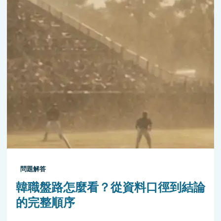
問題解答
韓職盤路怎麼看？從資料口徑到結論
的完整順序