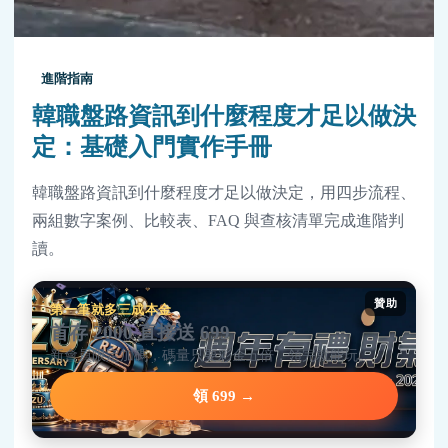
進階指南
韓職盤路資訊到什麼程度才足以做決
定：基礎入門實作手冊
韓職盤路資訊到什麼程度才足以做決定，用四步流程、
兩組數字案例、比較表、FAQ 與查核清單完成進階判
讀。
贊助
第一筆就多三成本金
首存 2000 直接送 699
新會員限定加碼，碼量只要彩金五倍，領完就能玩。
領 699 →