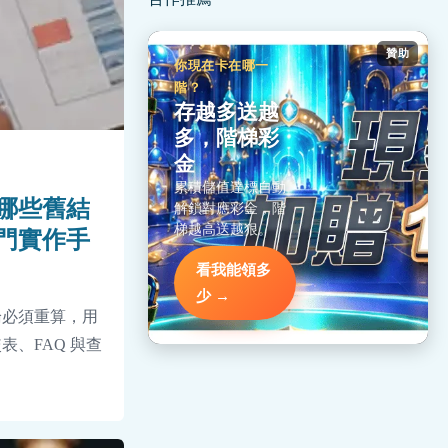
贊助
你現在卡在哪一
階？
存越多送越
多，階梯彩
金
累積儲值達標自動
哪些舊結
解鎖對應彩金，階
梯越高送越狠。
門實作手
看我能領多
少 →
論必須重算，用
、FAQ 與查