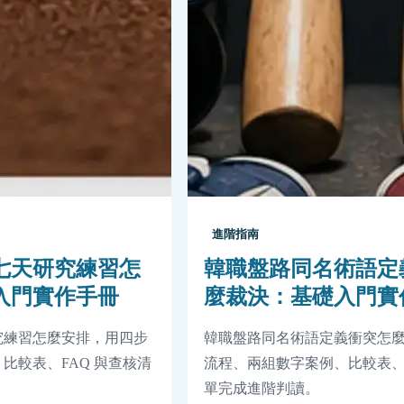
進階指南
七天研究練習怎
韓職盤路同名術語定
入門實作手冊
麼裁決：基礎入門實
究練習怎麼安排，用四步
韓職盤路同名術語定義衝突怎
比較表、FAQ 與查核清
流程、兩組數字案例、比較表、F
單完成進階判讀。