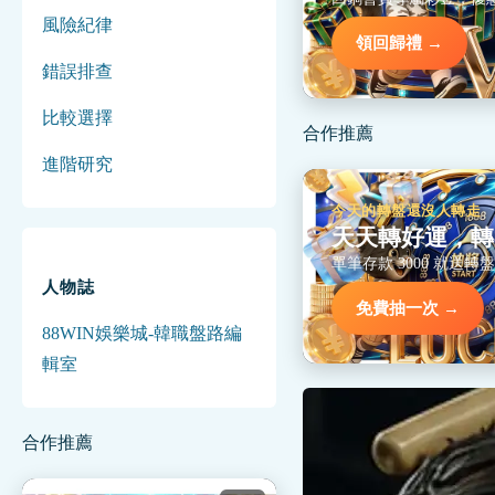
風險紀律
領回歸禮 →
錯誤排查
比較選擇
合作推薦
進階研究
今天的轉盤還沒人轉走
天天轉好運，轉
單筆存款 3000 就送轉
人物誌
免費抽一次 →
88WIN娛樂城-韓職盤路編
輯室
合作推薦