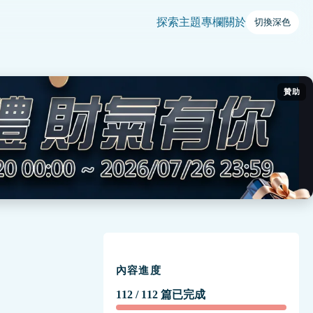
探索
主題
專欄
關於
切換深色
贊助
內容進度
112 / 112 篇已完成