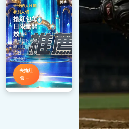
贊助
手慢的人只能
看別人領
搶紅包每
日限量開
放
當日存款達標
即可到首頁搶
紅包，手速決
定金額。
去搶紅
包 →