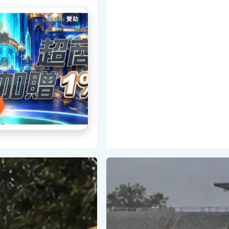
贊助
走
轉
轉盤
天都