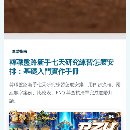
進階指南
韓職盤路新手七天研究練習怎麼安
排：基礎入門實作手冊
韓職盤路新手七天研究練習怎麼安排，用四步流程、兩
組數字案例、比較表、FAQ 與查核清單完成進階判
讀。
贊助
很久沒回來？這包是你的
老玩家回歸再送一次