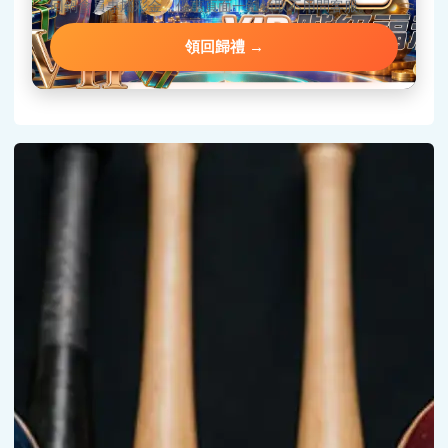
回鍋會員專屬彩金，優惠頁面一鍵領取不用問客服。
領回歸禮 →