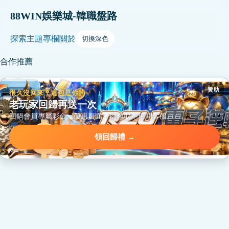
88WIN娛樂城-韓職盤路
探索
主題
專欄
關於
切換深色
合作推薦
贊助
很久沒回來？這包是你的
老玩家回歸再送一次
回鍋會員專屬彩金，優惠頁面一鍵領取不用問客服。
領回歸禮 →