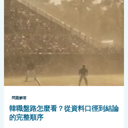
問題解答
韓職盤路怎麼看？從資料口徑到結論
的完整順序