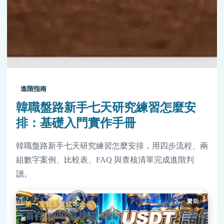
進階指南
韓職盤路新手七天研究練習怎麼安
排：基礎入門實作手冊
韓職盤路新手七天研究練習怎麼安排，用四步流程、兩
組數字案例、比較表、FAQ 與查核清單完成進階判
讀。
贊助
第一筆就多三成本金
首存 2000 直接送 699