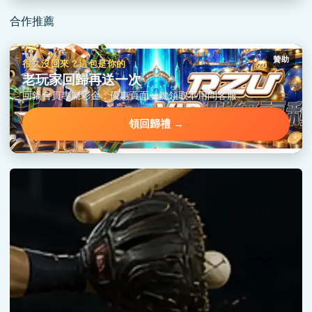
合作推薦
贊助
很久沒回來？這包是你的
老玩家回歸再送一次
回鍋會員專屬彩金，優惠頁面一鍵領取不用問客服。
領回歸禮 →