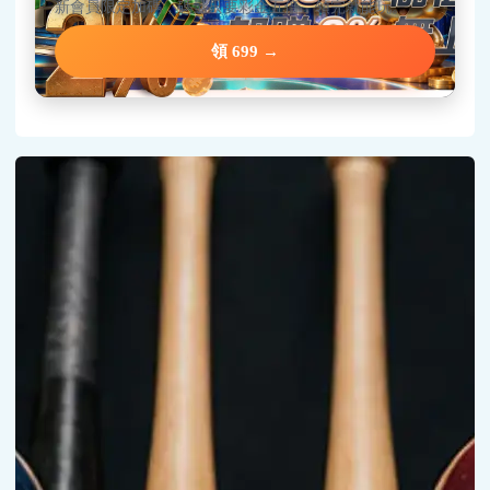
新會員限定加碼，碼量只要彩金五倍，領完就能玩。
領 699 →