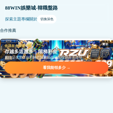
88WIN娛樂城-韓職盤路
探索
主題
專欄
關於
切換深色
合作推薦
贊助
你現在卡在哪一階？
存越多送越多，階梯彩金
累積儲值達標自動解鎖對應彩金，階梯越高送越狠。
看我能領多少 →