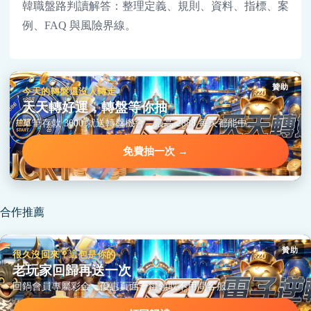
韓職盤路判讀解答：整理定義、規則、資料、指標、案
例、FAQ 與風險界線。
贊助
今天的轉盤還沒人轉走
天天轉好運，轉盤等你抽
單筆存款 3000 就送轉盤機會，最高 2888 每天都能中。
免費抽一次 →
合作推薦
贊助
很久沒回來？這包是你的
老玩家回歸再送一次
回鍋會員專屬彩金，優惠頁面一鍵領取不用問客服。