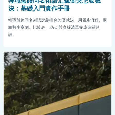
韓職盤路同名術語定義衝突怎麼裁
決：基礎入門實作手冊
韓職盤路同名術語定義衝突怎麼裁決，用四步流程、兩
組數字案例、比較表、FAQ 與查核清單完成進階判
讀。