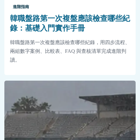
進階指南
韓職盤路第一次複盤應該檢查哪些紀
錄：基礎入門實作手冊
韓職盤路第一次複盤應該檢查哪些紀錄，用四步流程、
兩組數字案例、比較表、FAQ 與查核清單完成進階判
讀。