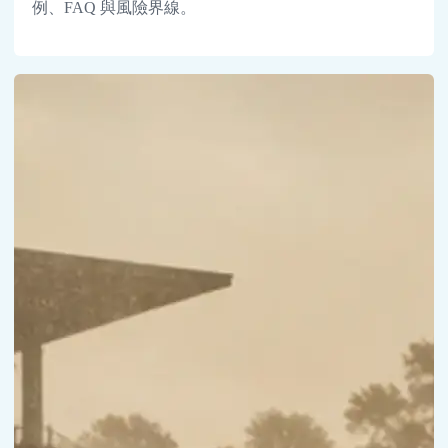
例、FAQ 與風險界線。