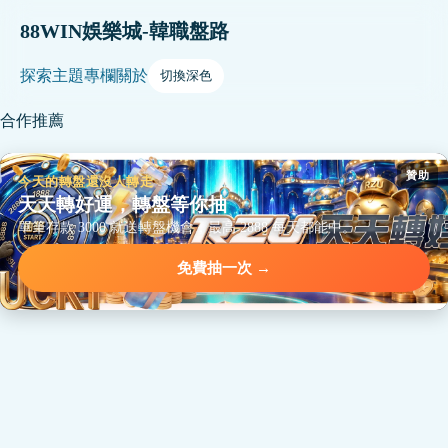
88WIN娛樂城-韓職盤路
探索
主題
專欄
關於
切換深色
合作推薦
贊助
今天的轉盤還沒人轉走
天天轉好運，轉盤等你抽
單筆存款 3000 就送轉盤機會，最高 2888 每天都能中。
免費抽一次 →