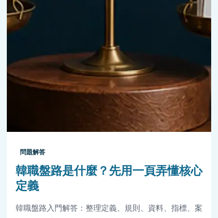
問題解答
韓職盤路是什麼？先用一頁弄懂核心
定義
韓職盤路入門解答：整理定義、規則、資料、指標、案