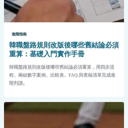
進階指南
韓職盤路規則改版後哪些舊結論必須
重算：基礎入門實作手冊
韓職盤路規則改版後哪些舊結論必須重算，用四步流
程、兩組數字案例、比較表、FAQ 與查核清單完成進
階判讀。