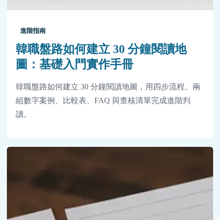
進階指南
韓職盤路如何建立 30 分鐘閱讀地
圖：基礎入門實作手冊
韓職盤路如何建立 30 分鐘閱讀地圖，用四步流程、兩
組數字案例、比較表、FAQ 與查核清單完成進階判
讀。