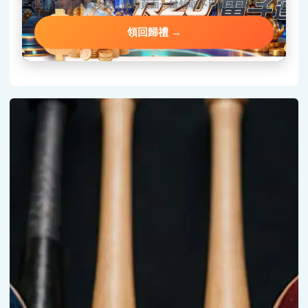
回鍋會員專屬彩金，優惠頁面一鍵領取不用問客服。
領回歸禮 →