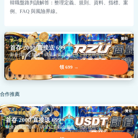
韓職盤路判讀解答：整理定義、規則、資料、指標、案
例、FAQ 與風險界線。
贊助
第一筆就多三成本金
首存 2000 直接送 699
新會員限定加碼，碼量只要彩金五倍，領完就能玩。
領 699 →
合作推薦
贊助
第一筆就多三成本金
首存 2000 直接送 699
新會員限定加碼，碼量只要彩金五倍，領完就能玩。