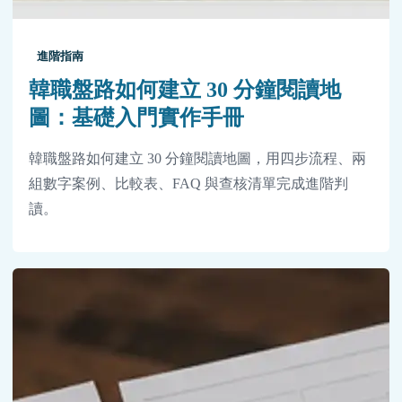
進階指南
韓職盤路如何建立 30 分鐘閱讀地
圖：基礎入門實作手冊
韓職盤路如何建立 30 分鐘閱讀地圖，用四步流程、兩
組數字案例、比較表、FAQ 與查核清單完成進階判
讀。