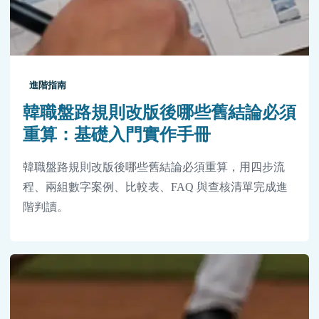
進階指南
韓職盤路規則改版後哪些舊結論必須
重算：基礎入門實作手冊
韓職盤路規則改版後哪些舊結論必須重算，用四步流
程、兩組數字案例、比較表、FAQ 與查核清單完成進
階判讀。