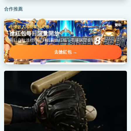
合作推薦
贊助
手慢的人只能看別人領
搶紅包每日限量開放
當日存款達標即可到首頁搶紅包，手速決定金額。
去搶紅包 →