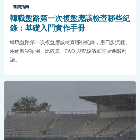
進階指南
韓職盤路第一次複盤應該檢查哪些紀
錄：基礎入門實作手冊
韓職盤路第一次複盤應該檢查哪些紀錄，用四步流程、
兩組數字案例、比較表、FAQ 與查核清單完成進階判
讀。