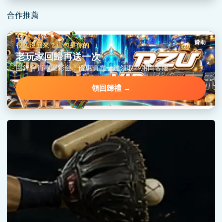
合作推薦
贊助
很久沒回來？這包是你的
老玩家回歸再送一次
回鍋會員專屬彩金，優惠頁面一鍵領取不用問客服。
領回歸禮 →