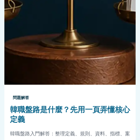
問題解答
韓職盤路是什麼？先用一頁弄懂核心
定義
韓職盤路入門解答：整理定義、規則、資料、指標、案