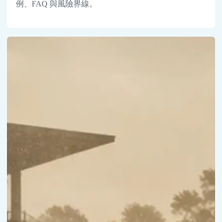
例、FAQ 與風險界線。