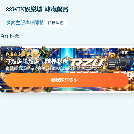
88WIN娛樂城-韓職盤路
探索
主題
專欄
關於
切換深色
合作推薦
贊助
你現在卡在哪一階？
存越多送越多，階梯彩金
累積儲值達標自動解鎖對應彩金，階梯越高送越狠。
看我能領多少 →