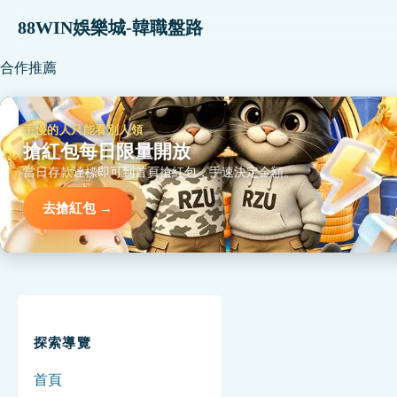
88WIN娛樂城-韓職盤路
合作推薦
手慢的人只能看別人領
搶紅包每日限量開放
當日存款達標即可到首頁搶紅包，手速決定金額。
去搶紅包 →
探索導覽
首頁