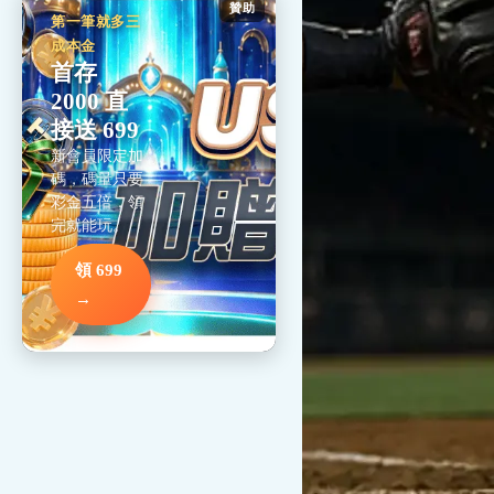
贊助
第一筆就多三
成本金
首存
2000 直
接送 699
新會員限定加
碼，碼量只要
彩金五倍，領
完就能玩。
領 699
→