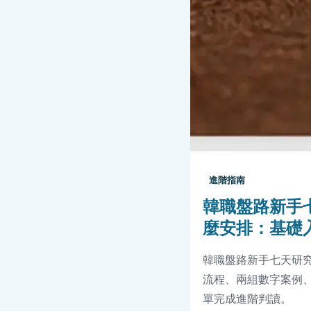
進階指南
韓職盤路新手
麼安排：基礎
韓職盤路新手七天研
流程、兩組數字案例、
單完成進階判讀。