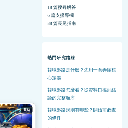
18 篇搜尋解答
6 篇支援專欄
88 篇長尾指南
熱門研究路線
韓職盤路是什麼？先用一頁弄懂核
心定義
韓職盤路怎麼看？從資料口徑到結
論的完整順序
韓職盤路規則有哪些？開始前必查
贊助
的條件