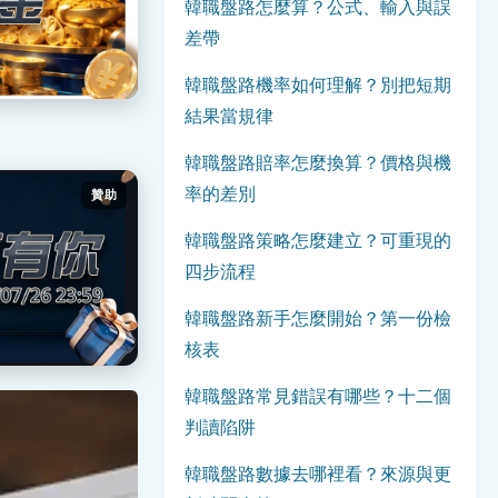
韓職盤路怎麼算？公式、輸入與誤
差帶
韓職盤路機率如何理解？別把短期
結果當規律
韓職盤路賠率怎麼換算？價格與機
率的差別
贊助
韓職盤路策略怎麼建立？可重現的
四步流程
韓職盤路新手怎麼開始？第一份檢
核表
韓職盤路常見錯誤有哪些？十二個
判讀陷阱
韓職盤路數據去哪裡看？來源與更