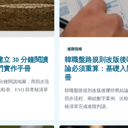
進階指南
立 30 分鐘閱讀
韓職盤路規則改版後
門實作手冊
論必須重算：基礎入
冊
0 分鐘閱讀地圖，用四步流
較表、FAQ 與查核清單
韓職盤路規則改版後哪些舊結
四步流程、兩組數字案例、比較表
核清單完成進階判讀。