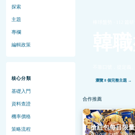
探索
主題
棒球盤勢 · 112 篇
專欄
韓職
編輯政策
不靠口號，從定義
核心分類
瀏覽 8 個完整主題 →
基礎入門
合作推薦
資料查證
機率價格
手慢的人只能看別人領
搶紅包每日限量
策略流程
當日存款達標即可到首