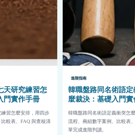
進階指南
七天研究練習怎
韓職盤路同名術語定
入門實作手冊
麼裁決：基礎入門實
究練習怎麼安排，用四步
韓職盤路同名術語定義衝突怎
比較表、FAQ 與查核清
流程、兩組數字案例、比較表、F
單完成進階判讀。