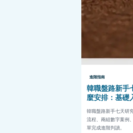
進階指南
韓職盤路新手
麼安排：基礎
韓職盤路新手七天研
流程、兩組數字案例、
單完成進階判讀。