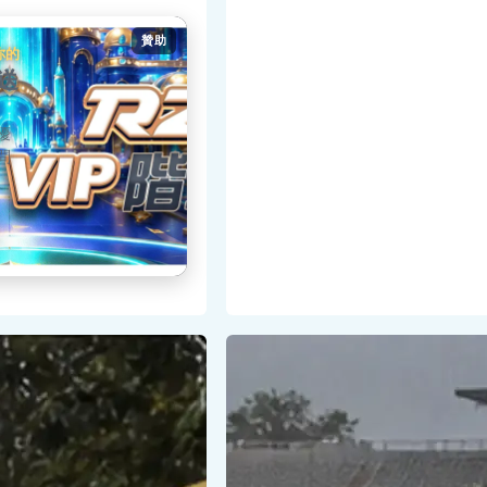
贊助
你的
送
優
問