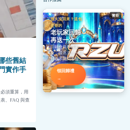
贊助
很久沒回來？這包
是你的
老玩家回歸
再送一次
回鍋會員專屬彩
金，優惠頁面一鍵
領取不用問客服。
哪些舊結
門實作手
領回歸禮
→
論必須重算，用
、FAQ 與查