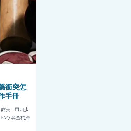
義衝突怎
作手冊
麼裁決，用四步
AQ 與查核清