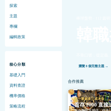
探索
主題
棒球盤勢 · 112 篇
專欄
韓職
編輯政策
不靠口號，從定義
核心分類
瀏覽 8 個完整主題 →
基礎入門
合作推薦
資料查證
機率價格
第一筆就多三成本金
首存 2000 直接送
策略流程
新會員限定加碼，碼量