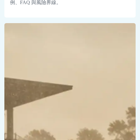
例、FAQ 與風險界線。