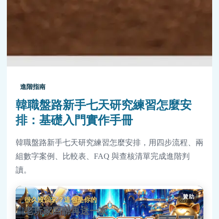
進階指南
韓職盤路新手七天研究練習怎麼安
排：基礎入門實作手冊
韓職盤路新手七天研究練習怎麼安排，用四步流程、兩
組數字案例、比較表、FAQ 與查核清單完成進階判
讀。
贊助
很久沒回來？這包是你的
老玩家回歸再送一次