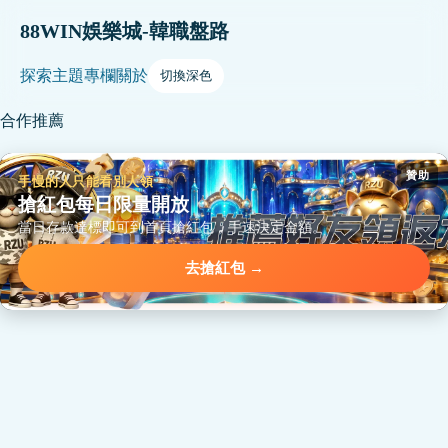
88WIN娛樂城-韓職盤路
探索
主題
專欄
關於
切換深色
合作推薦
贊助
手慢的人只能看別人領
搶紅包每日限量開放
當日存款達標即可到首頁搶紅包，手速決定金額。
去搶紅包 →