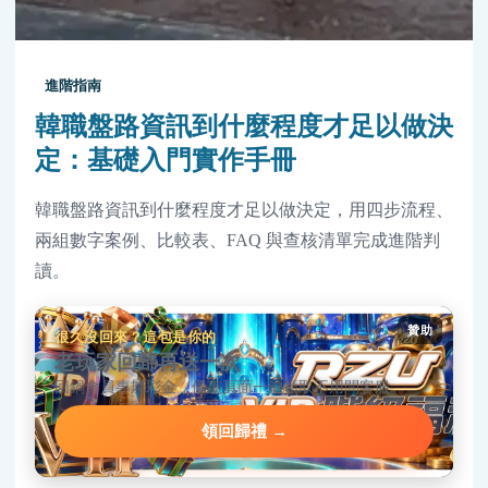
進階指南
韓職盤路資訊到什麼程度才足以做決
定：基礎入門實作手冊
韓職盤路資訊到什麼程度才足以做決定，用四步流程、
兩組數字案例、比較表、FAQ 與查核清單完成進階判
讀。
贊助
很久沒回來？這包是你的
老玩家回歸再送一次
回鍋會員專屬彩金，優惠頁面一鍵領取不用問客服。
領回歸禮 →