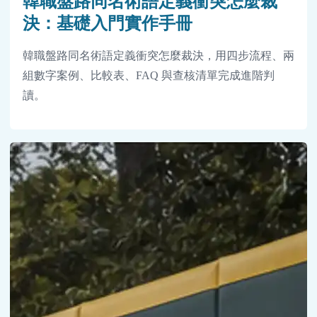
韓職盤路同名術語定義衝突怎麼裁
決：基礎入門實作手冊
韓職盤路同名術語定義衝突怎麼裁決，用四步流程、兩
組數字案例、比較表、FAQ 與查核清單完成進階判
讀。