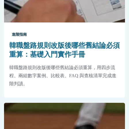
進階指南
韓職盤路規則改版後哪些舊結論必須
重算：基礎入門實作手冊
韓職盤路規則改版後哪些舊結論必須重算，用四步流
程、兩組數字案例、比較表、FAQ 與查核清單完成進
階判讀。