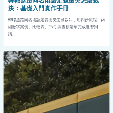
韓職盤路同名術語定義衝突怎麼裁
決：基礎入門實作手冊
韓職盤路同名術語定義衝突怎麼裁決，用四步流程、兩
組數字案例、比較表、FAQ 與查核清單完成進階判
讀。