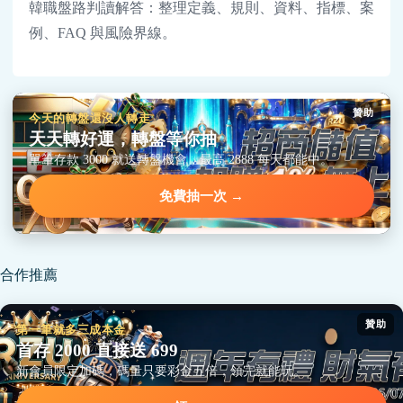
韓職盤路判讀解答：整理定義、規則、資料、指標、案
例、FAQ 與風險界線。
贊助
今天的轉盤還沒人轉走
天天轉好運，轉盤等你抽
單筆存款 3000 就送轉盤機會，最高 2888 每天都能中。
免費抽一次 →
合作推薦
贊助
第一筆就多三成本金
首存 2000 直接送 699
新會員限定加碼，碼量只要彩金五倍，領完就能玩。