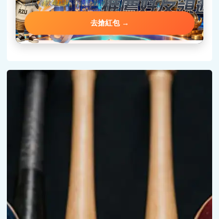
當日存款達標即可到首頁搶紅包，手速決定金額。
去搶紅包 →