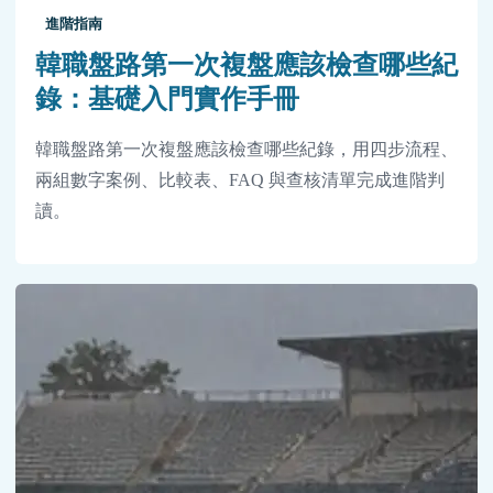
進階指南
韓職盤路第一次複盤應該檢查哪些紀
錄：基礎入門實作手冊
韓職盤路第一次複盤應該檢查哪些紀錄，用四步流程、
兩組數字案例、比較表、FAQ 與查核清單完成進階判
讀。