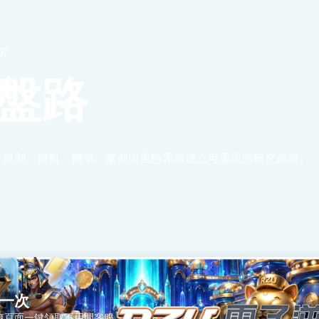
研究
盤路
、規則、資料、機率、案例與風險界線建立可重現的研究路線。
的
一次
惠頁面一鍵領取不用問客服。