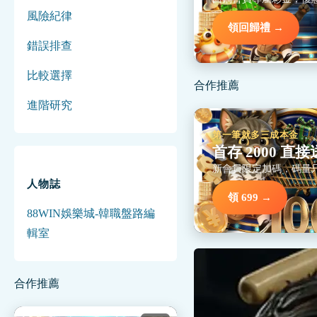
風險紀律
領回歸禮 →
錯誤排查
比較選擇
合作推薦
進階研究
第一筆就多三成本金
首存 2000 直接送
新會員限定加碼，碼量
人物誌
領 699 →
88WIN娛樂城-韓職盤路編
輯室
合作推薦