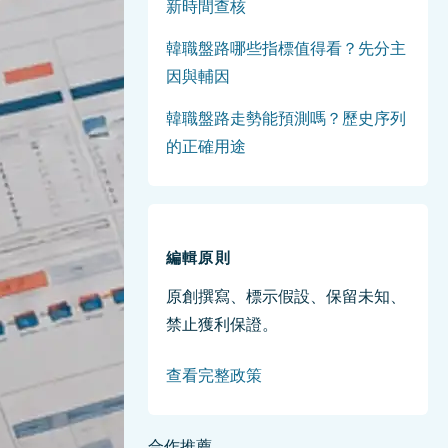
新時間查核
韓職盤路哪些指標值得看？先分主
因與輔因
韓職盤路走勢能預測嗎？歷史序列
的正確用途
編輯原則
原創撰寫、標示假設、保留未知、
禁止獲利保證。
查看完整政策
合作推薦