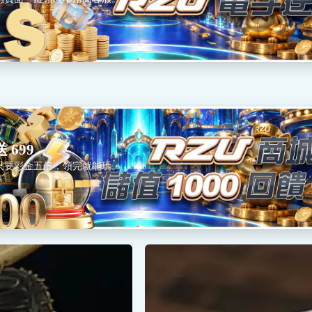
 699
只要彩金五倍，領完就能玩。