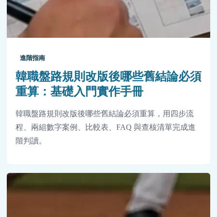
進階指南
韓職盤路規則改版後哪些舊結論必須
重算：基礎入門實作手冊
韓職盤路規則改版後哪些舊結論必須重算，用四步流
程、兩組數字案例、比較表、FAQ 與查核清單完成進
階判讀。