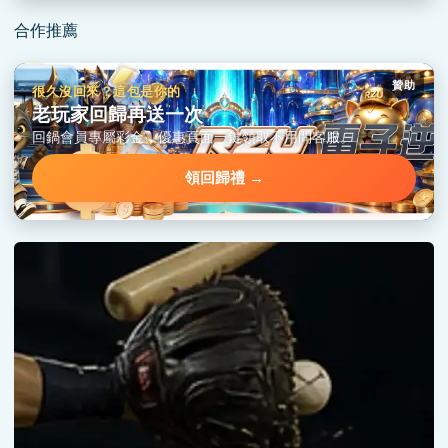
合作推薦
贊助
很久沒回來？這包是你的
老玩家回歸再送一次
回鍋會員專屬彩金，優惠頁面一鍵領取不用問客服。
領回歸禮 →