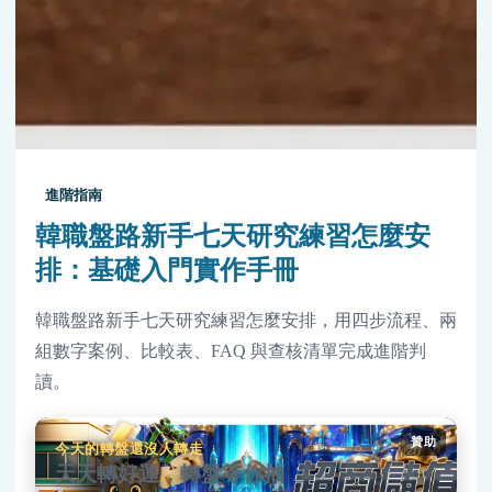
進階指南
韓職盤路新手七天研究練習怎麼安
排：基礎入門實作手冊
韓職盤路新手七天研究練習怎麼安排，用四步流程、兩
組數字案例、比較表、FAQ 與查核清單完成進階判
讀。
贊助
今天的轉盤還沒人轉走
天天轉好運，轉盤等你抽