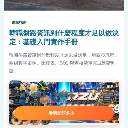
進階指南
韓職盤路資訊到什麼程度才足以做決
定：基礎入門實作手冊
韓職盤路資訊到什麼程度才足以做決定，用四步流程、
兩組數字案例、比較表、FAQ 與查核清單完成進階判
讀。
贊助
你現在卡在哪一階？
存越多送越多，階梯彩金
累積儲值達標自動解鎖對應彩金，階梯越高送越狠。
看我能領多少 →