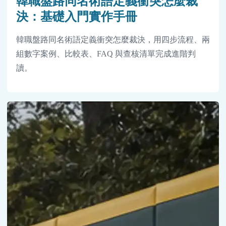
韓職盤路同名術語定義衝突怎麼裁
決：基礎入門實作手冊
韓職盤路同名術語定義衝突怎麼裁決，用四步流程、兩
組數字案例、比較表、FAQ 與查核清單完成進階判
讀。