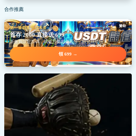
合作推薦
贊助
第一筆就多三成本金
首存 2000 直接送 699
新會員限定加碼，碼量只要彩金五倍，領完就能玩。
領 699 →