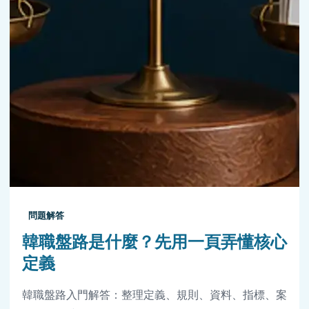
問題解答
韓職盤路是什麼？先用一頁弄懂核心
定義
韓職盤路入門解答：整理定義、規則、資料、指標、案