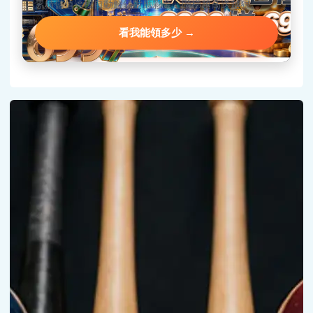
累積儲值達標自動解鎖對應彩金，階梯越高送越狠。
看我能領多少 →