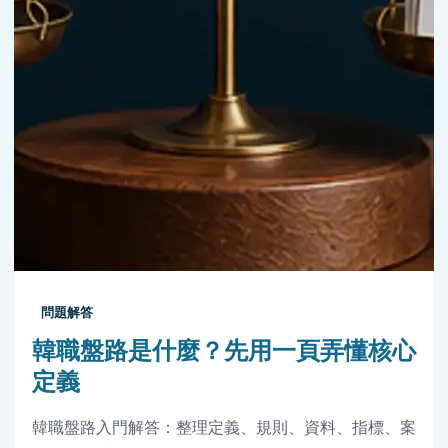
問題解答
韓職盤路是什麼？先用一頁弄懂核心
定義
韓職盤路入門解答：整理定義、規則、資料、指標、案