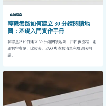
進階指南
韓職盤路如何建立 30 分鐘閱讀地
圖：基礎入門實作手冊
韓職盤路如何建立 30 分鐘閱讀地圖，用四步流程、兩
組數字案例、比較表、FAQ 與查核清單完成進階判
讀。