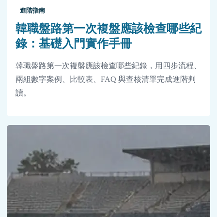
進階指南
韓職盤路第一次複盤應該檢查哪些紀
錄：基礎入門實作手冊
韓職盤路第一次複盤應該檢查哪些紀錄，用四步流程、
兩組數字案例、比較表、FAQ 與查核清單完成進階判
讀。