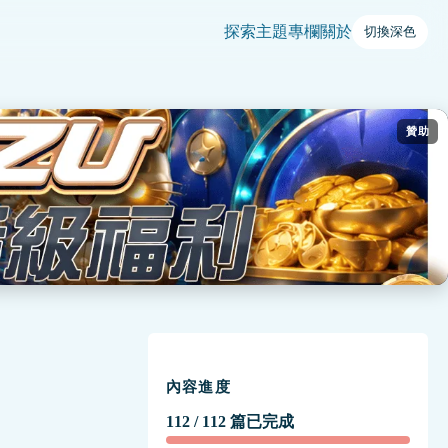
探索
主題
專欄
關於
切換深色
贊助
內容進度
112 / 112 篇已完成