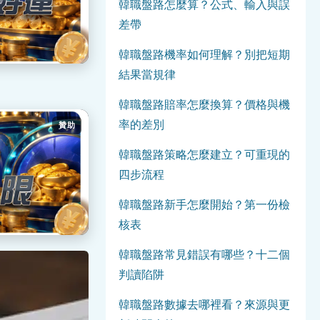
韓職盤路怎麼算？公式、輸入與誤
差帶
韓職盤路機率如何理解？別把短期
結果當規律
韓職盤路賠率怎麼換算？價格與機
率的差別
贊助
韓職盤路策略怎麼建立？可重現的
四步流程
韓職盤路新手怎麼開始？第一份檢
核表
韓職盤路常見錯誤有哪些？十二個
判讀陷阱
韓職盤路數據去哪裡看？來源與更