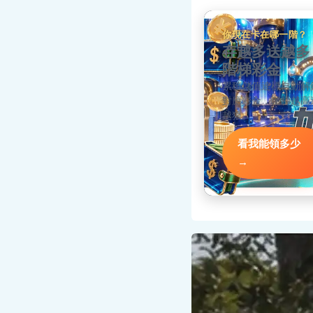
你現在卡在哪一階？
存越多送越多
階梯彩金
累積儲值達標自動解
對應彩金，階梯越高
越狠。
看我能領多少
→