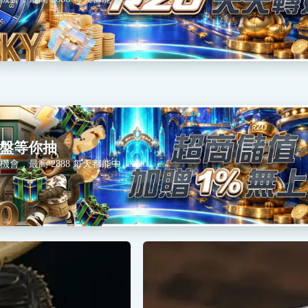
盤等你抽
盤機會，最高 2888 每天都能中。