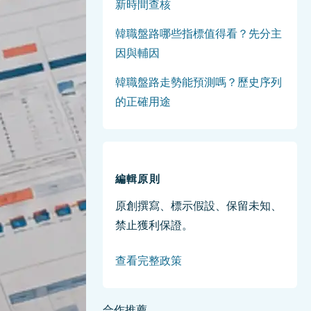
新時間查核
韓職盤路哪些指標值得看？先分主
因與輔因
韓職盤路走勢能預測嗎？歷史序列
的正確用途
編輯原則
原創撰寫、標示假設、保留未知、
禁止獲利保證。
查看完整政策
合作推薦