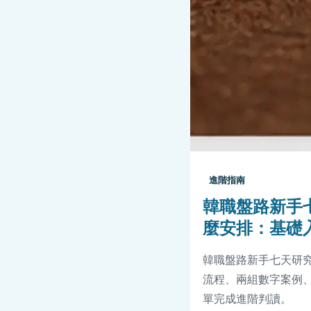
進階指南
韓職盤路新手
麼安排：基礎
韓職盤路新手七天研
流程、兩組數字案例、
單完成進階判讀。