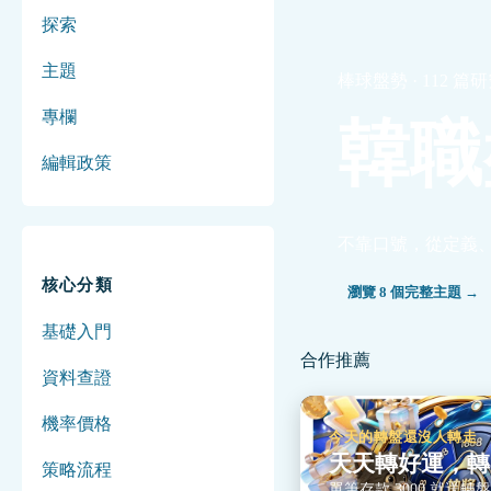
探索
主題
棒球盤勢 · 112 篇
專欄
韓職
編輯政策
不靠口號，從定義
核心分類
瀏覽 8 個完整主題 →
基礎入門
合作推薦
資料查證
機率價格
今天的轉盤還沒人轉走
天天轉好運，轉
策略流程
單筆存款 3000 就送轉