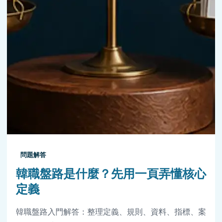
問題解答
韓職盤路是什麼？先用一頁弄懂核心
定義
韓職盤路入門解答：整理定義、規則、資料、指標、案