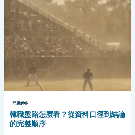
問題解答
韓職盤路怎麼看？從資料口徑到結論
的完整順序