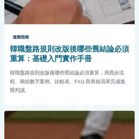
進階指南
韓職盤路規則改版後哪些舊結論必須
重算：基礎入門實作手冊
韓職盤路規則改版後哪些舊結論必須重算，用四步流
程、兩組數字案例、比較表、FAQ 與查核清單完成進
階判讀。