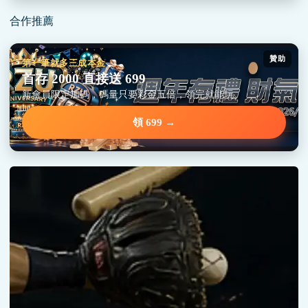
合作推薦
贊助
第一筆就多三成本金
首存 2000 直接送 699
新會員限定加碼，碼量只要彩金五倍，領完就能玩。
領 699 →