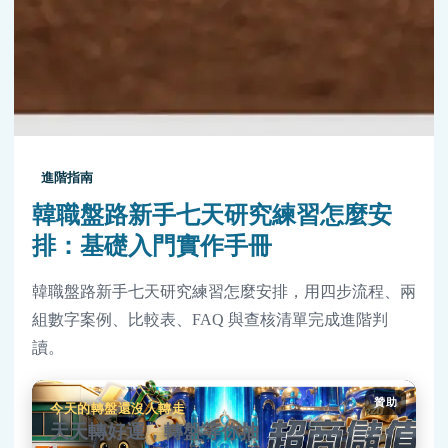
進階指南
韓職盤路新手七天研究練習怎麼安
排：基礎入門實作手冊
韓職盤路新手七天研究練習怎麼安排，用四步流程、兩
組數字案例、比較表、FAQ 與查核清單完成進階判
讀。
贊助
今天的轉盤還沒人轉走
天天轉好運，轉盤等你抽