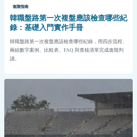
進階指南
韓職盤路第一次複盤應該檢查哪些紀
錄：基礎入門實作手冊
韓職盤路第一次複盤應該檢查哪些紀錄，用四步流程、
兩組數字案例、比較表、FAQ 與查核清單完成進階判
讀。