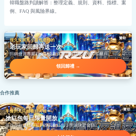
韓職盤路判讀解答：整理定義、規則、資料、指標、案
例、FAQ 與風險界線。
贊助
很久沒回來？這包是你的
老玩家回歸再送一次
回鍋會員專屬彩金，優惠頁面一鍵領取不用問客服。
領回歸禮 →
合作推薦
贊助
手慢的人只能看別人領
搶紅包每日限量開放
當日存款達標即可到首頁搶紅包，手速決定金額。