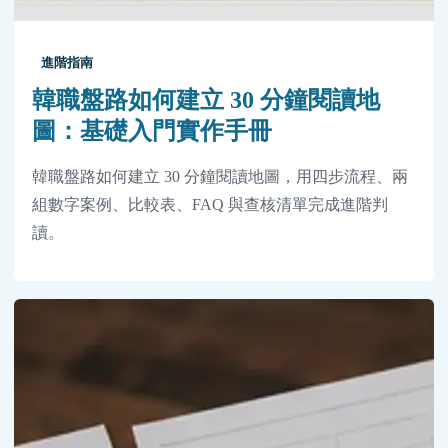
進階指南
韓職盤路如何建立 30 分鐘閱讀地
圖：基礎入門實作手冊
韓職盤路如何建立 30 分鐘閱讀地圖，用四步流程、兩
組數字案例、比較表、FAQ 與查核清單完成進階判
讀。