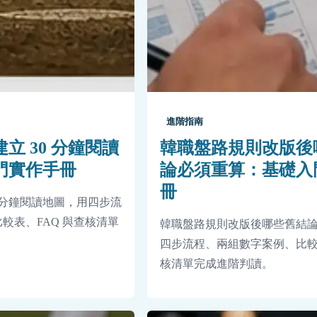
進階指南
立 30 分鐘閱讀
韓職盤路規則改版後
門實作手冊
論必須重算：基礎入
冊
0 分鐘閱讀地圖，用四步流
較表、FAQ 與查核清單
韓職盤路規則改版後哪些舊結
四步流程、兩組數字案例、比較表
核清單完成進階判讀。