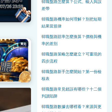
韓職盤路怎麼算？公式、輸入與誤
差帶
韓職盤路機率如何理解？別把短期
結果當規律
韓職盤路賠率怎麼換算？價格與機
率的差別
贊助
韓職盤路策略怎麼建立？可重現的
四步流程
韓職盤路新手怎麼開始？第一份檢
核表
韓職盤路常見錯誤有哪些？十二個
判讀陷阱
韓職盤路數據去哪裡看？來源與更