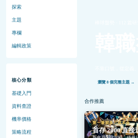
探索
主題
棒球盤勢 · 112 篇
專欄
韓職
編輯政策
不靠口號，從定義
核心分類
瀏覽 8 個完整主題 →
基礎入門
合作推薦
資料查證
機率價格
第一筆就多三成本金
首存 2000 直接送
策略流程
新會員限定加碼，碼量