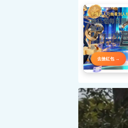
手慢的人只能看別人
搶紅包每日限
開放
當日存款達標即可到
頁搶紅包，手速決定
額。
去搶紅包 →