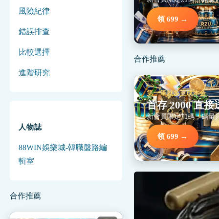
風險紀律
領 699 →
錯誤排查
比較選擇
合作推薦
進階研究
第一筆就多三成本金
首存 2000 直接送
新會員限定加碼，碼量
人物誌
領 699 →
88WIN娛樂城-韓職盤路編
輯室
合作推薦