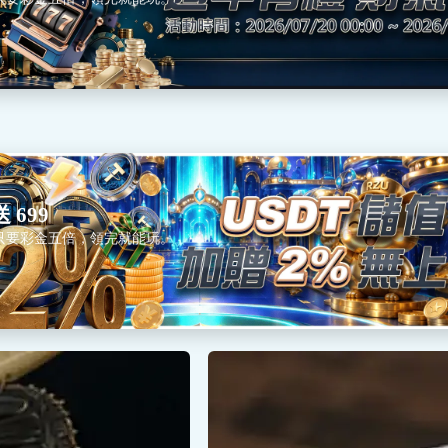
 699
只要彩金五倍，領完就能玩。