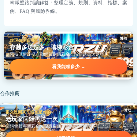
韓職盤路判讀解答：整理定義、規則、資料、指標、案
例、FAQ 與風險界線。
贊助
你現在卡在哪一階？
存越多送越多，階梯彩金
累積儲值達標自動解鎖對應彩金，階梯越高送越狠。
看我能領多少 →
合作推薦
贊助
很久沒回來？這包是你的
老玩家回歸再送一次
回鍋會員專屬彩金，優惠頁面一鍵領取不用問客服。