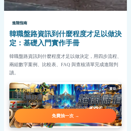
進階指南
韓職盤路資訊到什麼程度才足以做決
定：基礎入門實作手冊
韓職盤路資訊到什麼程度才足以做決定，用四步流程、
兩組數字案例、比較表、FAQ 與查核清單完成進階判
讀。
贊助
今天的轉盤還沒人轉走
天天轉好運，轉盤等你抽
單筆存款 3000 就送轉盤機會，最高 2888 每天都能中。
免費抽一次 →