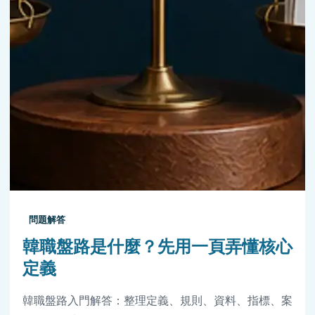
問題解答
韓職盤路是什麼？先用一頁弄懂核心
定義
韓職盤路入門解答：整理定義、規則、資料、指標、案