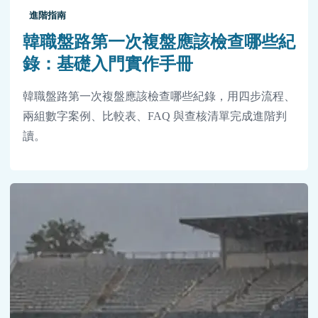
進階指南
韓職盤路第一次複盤應該檢查哪些紀
錄：基礎入門實作手冊
韓職盤路第一次複盤應該檢查哪些紀錄，用四步流程、
兩組數字案例、比較表、FAQ 與查核清單完成進階判
讀。