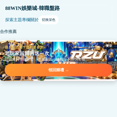
88WIN娛樂城-韓職盤路
探索
主題
專欄
關於
切換深色
合作推薦
贊助
很久沒回來？這包是你的
老玩家回歸再送一次
回鍋會員專屬彩金，優惠頁面一鍵領取不用問客服。
領回歸禮 →