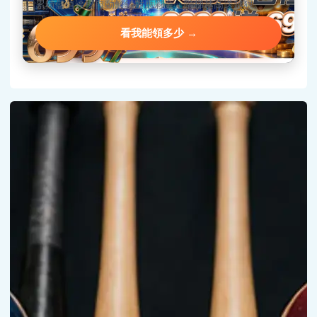
累積儲值達標自動解鎖對應彩金，階梯越高送越狠。
看我能領多少 →