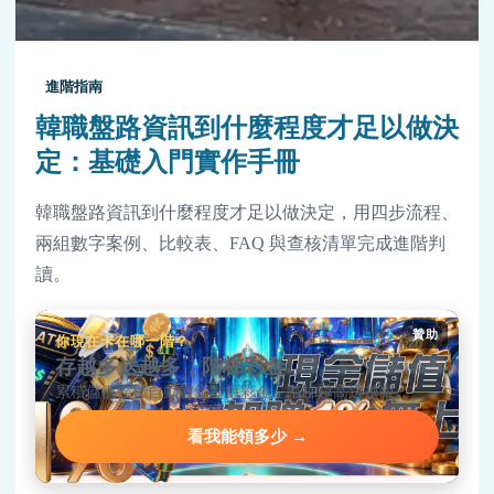
進階指南
韓職盤路資訊到什麼程度才足以做決
定：基礎入門實作手冊
韓職盤路資訊到什麼程度才足以做決定，用四步流程、
兩組數字案例、比較表、FAQ 與查核清單完成進階判
讀。
贊助
你現在卡在哪一階？
存越多送越多，階梯彩金
累積儲值達標自動解鎖對應彩金，階梯越高送越狠。
看我能領多少 →