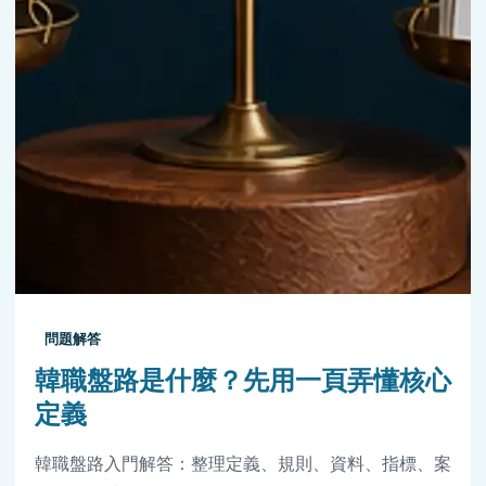
問題解答
韓職盤路是什麼？先用一頁弄懂核心
定義
韓職盤路入門解答：整理定義、規則、資料、指標、案