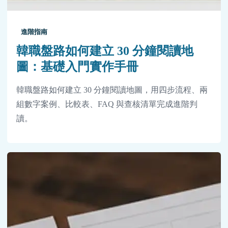
進階指南
韓職盤路如何建立 30 分鐘閱讀地
圖：基礎入門實作手冊
韓職盤路如何建立 30 分鐘閱讀地圖，用四步流程、兩
組數字案例、比較表、FAQ 與查核清單完成進階判
讀。