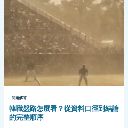
問題解答
韓職盤路怎麼看？從資料口徑到結論
的完整順序