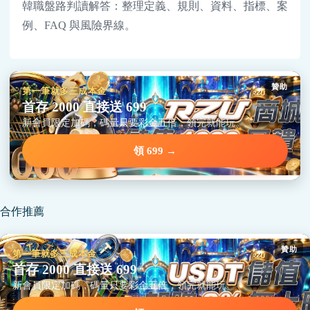
韓職盤路判讀解答：整理定義、規則、資料、指標、案
例、FAQ 與風險界線。
贊助
第一筆就多三成本金
首存 2000 直接送 699
新會員限定加碼，碼量只要彩金五倍，領完就能玩。
領 699 →
合作推薦
贊助
第一筆就多三成本金
首存 2000 直接送 699
新會員限定加碼，碼量只要彩金五倍，領完就能玩。