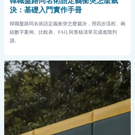
韓職盤路同名術語定義衝突怎麼裁
決：基礎入門實作手冊
韓職盤路同名術語定義衝突怎麼裁決，用四步流程、兩
組數字案例、比較表、FAQ 與查核清單完成進階判
讀。