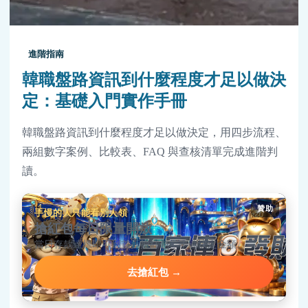
進階指南
韓職盤路資訊到什麼程度才足以做決
定：基礎入門實作手冊
韓職盤路資訊到什麼程度才足以做決定，用四步流程、
兩組數字案例、比較表、FAQ 與查核清單完成進階判
讀。
贊助
手慢的人只能看別人領
搶紅包每日限量開放
當日存款達標即可到首頁搶紅包，手速決定金額。
去搶紅包 →