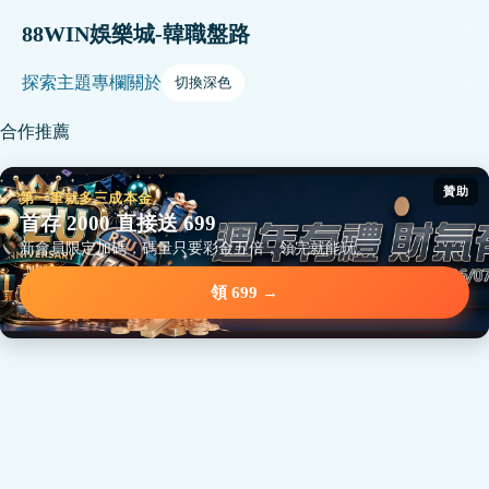
88WIN娛樂城-韓職盤路
探索
主題
專欄
關於
切換深色
合作推薦
贊助
第一筆就多三成本金
首存 2000 直接送 699
新會員限定加碼，碼量只要彩金五倍，領完就能玩。
領 699 →