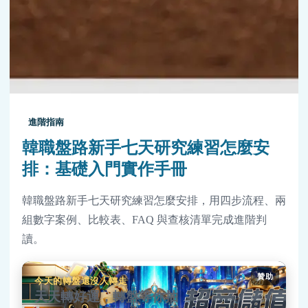
進階指南
韓職盤路新手七天研究練習怎麼安
排：基礎入門實作手冊
韓職盤路新手七天研究練習怎麼安排，用四步流程、兩
組數字案例、比較表、FAQ 與查核清單完成進階判
讀。
贊助
今天的轉盤還沒人轉走
天天轉好運，轉盤等你抽