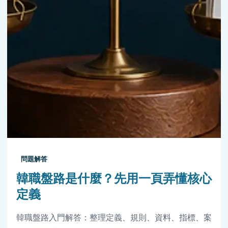
問題解答
韓職盤路是什麼？先用一頁弄懂核心
定義
韓職盤路入門解答：整理定義、規則、資料、指標、案