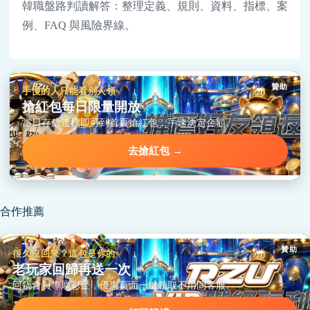
韓職盤路判讀解答：整理定義、規則、資料、指標、案
例、FAQ 與風險界線。
贊助
手慢的人只能看別人領
搶紅包每日限量開放
當日存款達標即可到首頁搶紅包，手速決定金額。
去搶紅包 →
合作推薦
贊助
很久沒回來？這包是你的
老玩家回歸再送一次
回鍋會員專屬彩金，優惠頁面一鍵領取不用問客服。