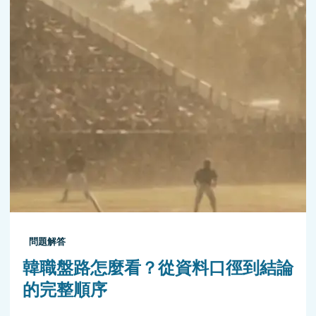
問題解答
韓職盤路怎麼看？從資料口徑到結論
的完整順序