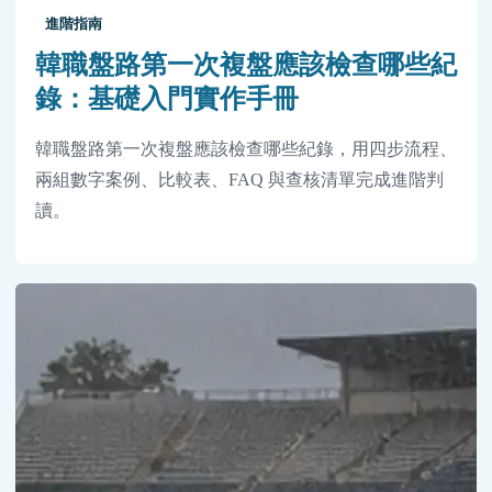
進階指南
韓職盤路第一次複盤應該檢查哪些紀
錄：基礎入門實作手冊
韓職盤路第一次複盤應該檢查哪些紀錄，用四步流程、
兩組數字案例、比較表、FAQ 與查核清單完成進階判
讀。