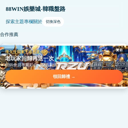
88WIN娛樂城-韓職盤路
探索
主題
專欄
關於
切換深色
合作推薦
贊助
很久沒回來？這包是你的
老玩家回歸再送一次
回鍋會員專屬彩金，優惠頁面一鍵領取不用問客服。
領回歸禮 →