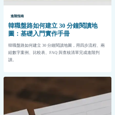
進階指南
韓職盤路如何建立 30 分鐘閱讀地
圖：基礎入門實作手冊
韓職盤路如何建立 30 分鐘閱讀地圖，用四步流程、兩
組數字案例、比較表、FAQ 與查核清單完成進階判
讀。