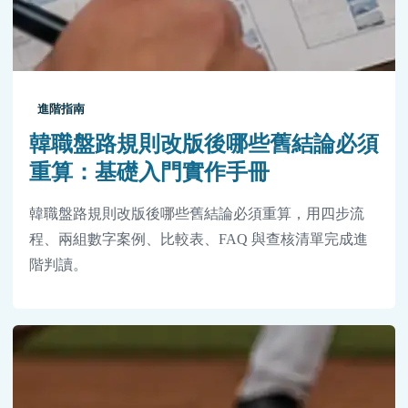
進階指南
韓職盤路規則改版後哪些舊結論必須
重算：基礎入門實作手冊
韓職盤路規則改版後哪些舊結論必須重算，用四步流
程、兩組數字案例、比較表、FAQ 與查核清單完成進
階判讀。