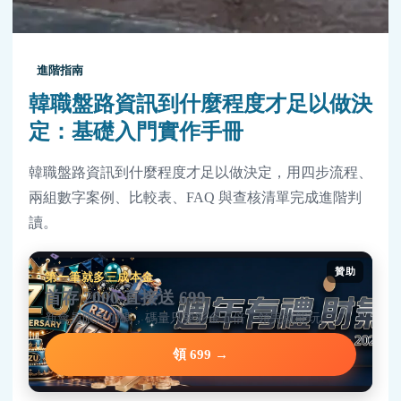
進階指南
韓職盤路資訊到什麼程度才足以做決
定：基礎入門實作手冊
韓職盤路資訊到什麼程度才足以做決定，用四步流程、
兩組數字案例、比較表、FAQ 與查核清單完成進階判
讀。
贊助
第一筆就多三成本金
首存 2000 直接送 699
新會員限定加碼，碼量只要彩金五倍，領完就能玩。
領 699 →