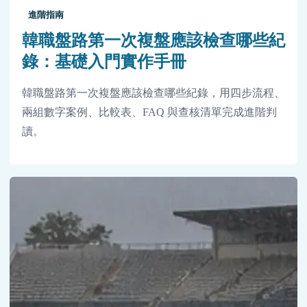
進階指南
韓職盤路第一次複盤應該檢查哪些紀
錄：基礎入門實作手冊
韓職盤路第一次複盤應該檢查哪些紀錄，用四步流程、
兩組數字案例、比較表、FAQ 與查核清單完成進階判
讀。