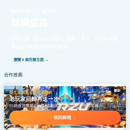
棒球盤勢 · 112 篇研究
韓職盤路
不靠口號，從定義、規則、資料、機率、案例與風險
界線建立可重現的研究路線。
瀏覽 8 個完整主題 →
合作推薦
贊助
很久沒回來？這包是你的
老玩家回歸再送一次
回鍋會員專屬彩金，優惠頁面一鍵領取不用問客服。
領回歸禮 →