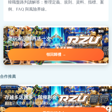
韓職盤路判讀解答：整理定義、規則、資料、指標、案
例、FAQ 與風險界線。
贊助
很久沒回來？這包是你的
老玩家回歸再送一次
回鍋會員專屬彩金，優惠頁面一鍵領取不用問客服。
領回歸禮 →
合作推薦
贊助
你現在卡在哪一階？
存越多送越多，階梯彩金
累積儲值達標自動解鎖對應彩金，階梯越高送越狠。