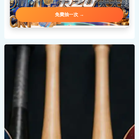
單筆存款 3000 就送轉盤機會，最高 2888 每天都能中。
免費抽一次 →