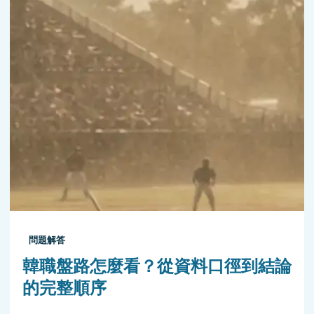
問題解答
韓職盤路怎麼看？從資料口徑到結論
的完整順序