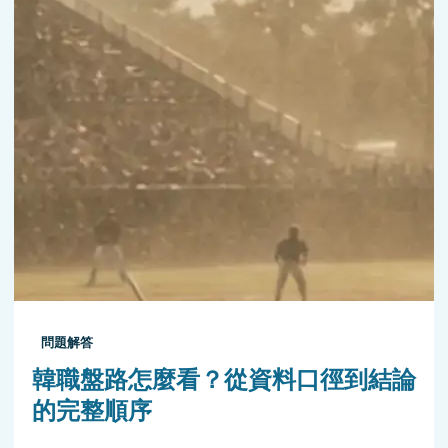
問題解答
韓職盤路怎麼看？從資料口徑到結論
的完整順序