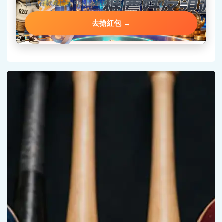
當日存款達標即可到首頁搶紅包，手速決定金額。
去搶紅包 →