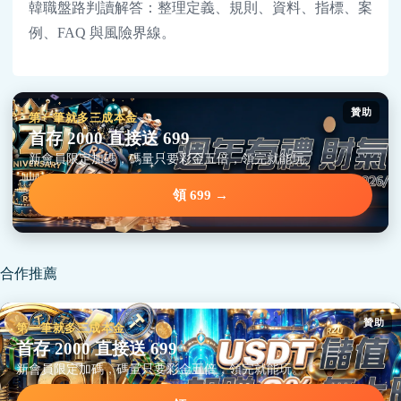
韓職盤路判讀解答：整理定義、規則、資料、指標、案
例、FAQ 與風險界線。
贊助
第一筆就多三成本金
首存 2000 直接送 699
新會員限定加碼，碼量只要彩金五倍，領完就能玩。
領 699 →
合作推薦
贊助
第一筆就多三成本金
首存 2000 直接送 699
新會員限定加碼，碼量只要彩金五倍，領完就能玩。