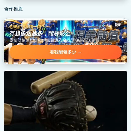
合作推薦
贊助
你現在卡在哪一階？
存越多送越多，階梯彩金
累積儲值達標自動解鎖對應彩金，階梯越高送越狠。
看我能領多少 →