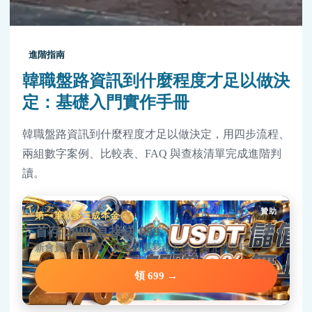
進階指南
韓職盤路資訊到什麼程度才足以做決
定：基礎入門實作手冊
韓職盤路資訊到什麼程度才足以做決定，用四步流程、
兩組數字案例、比較表、FAQ 與查核清單完成進階判
讀。
贊助
第一筆就多三成本金
首存 2000 直接送 699
新會員限定加碼，碼量只要彩金五倍，領完就能玩。
領 699 →