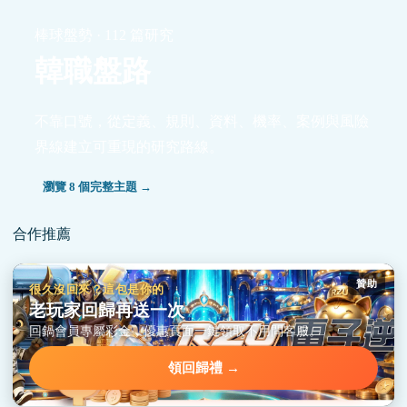
棒球盤勢 · 112 篇研究
韓職盤路
不靠口號，從定義、規則、資料、機率、案例與風險
界線建立可重現的研究路線。
瀏覽 8 個完整主題 →
合作推薦
贊助
很久沒回來？這包是你的
老玩家回歸再送一次
回鍋會員專屬彩金，優惠頁面一鍵領取不用問客服。
領回歸禮 →