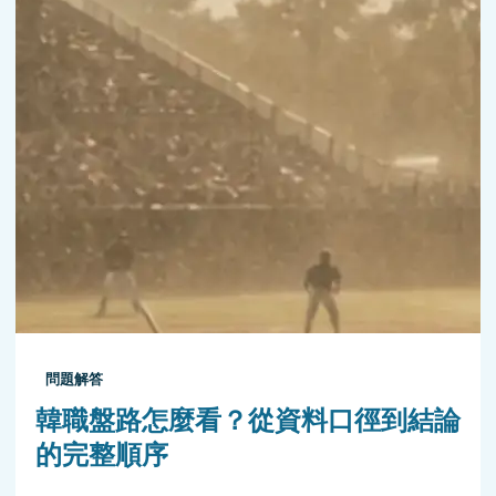
問題解答
韓職盤路怎麼看？從資料口徑到結論
的完整順序