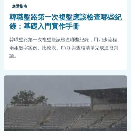
進階指南
韓職盤路第一次複盤應該檢查哪些紀
錄：基礎入門實作手冊
韓職盤路第一次複盤應該檢查哪些紀錄，用四步流程、
兩組數字案例、比較表、FAQ 與查核清單完成進階判
讀。